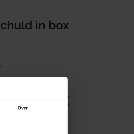
chuld in box
 3
n, omdat haar box 3-vermogen
ooruitbetaalde zorgpremies als
Over