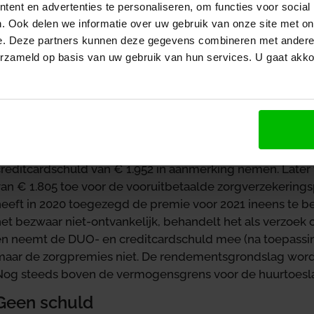
Voor het jaar 2021 doet de vrouw aangifte met een belast
ent en advertenties te personaliseren, om functies voor social
beleggen van nihil, gebaseerd op bezittingen van € 36.34
. Ook delen we informatie over uw gebruik van onze site met on
schulden. De definitieve aanslag wordt conform deze aan
e. Deze partners kunnen deze gegevens combineren met andere i
ntvangt zij de definitieve berekening van haar huurtoesl
erzameld op basis van uw gebruik van hun services. U gaat akk
vastgesteld, omdat haar vermogen te hoog is. Voor alleen
vermogensgrens van € 31.340 voor de huurtoeslag.
Verzoek om schuldenaftrek
De vrouw dient een bezwaar in. Zij wil een DUO-schuld va
creditcardschuld van € 1.952 in aanmerking nemen. Later 
van € 1.805 toe voor de vooruitbetaalde zorgverzekering
eeft in 2020 toegezegd de premie voor 2021 ineens te be
het bezwaar niet-ontvankelijk, behandelt het als verzoe
en neemt de DUO- en creditcardschuld mee (na toepassi
maar de zorgpremies niet. De rendementsgrondslag wordt
Nog steeds boven de vermogensgrens voor de huurtoesl
Geen schuld