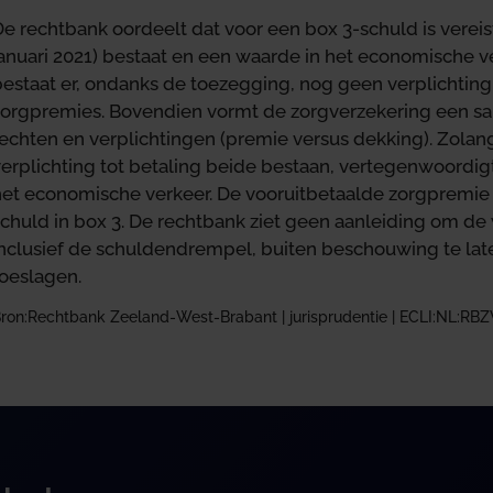
e rechtbank oordeelt dat voor een box 3-schuld is vereis
anuari 2021) bestaat en een waarde in het economische ve
estaat er, ondanks de toezegging, nog geen verplichting 
zorgpremies. Bovendien vormt de zorgverzekering een 
rechten en verplichtingen (premie versus dekking). Zolan
erplichting tot betaling beide bestaan, vertegenwoordig
het economische verkeer. De vooruitbetaalde zorgpremie
chuld in box 3. De rechtbank ziet geen aanleiding om de 
inclusief de schuldendrempel, buiten beschouwing te la
toeslagen.
ron:Rechtbank Zeeland-West-Brabant | jurisprudentie | ECLI:NL:RB