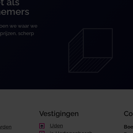
t als
nemers
 doen we waar we
prijzen, scherp
Vestigingen
Co
Uden
arden
Boe