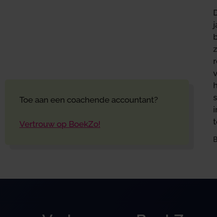
D
j
b
v
s
Toe aan een coachende accountant?
Vertrouw op BoekZo!
B