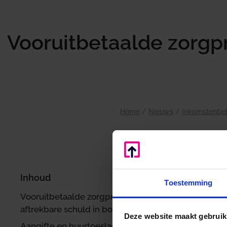
Vooruitbetaalde zorgp
Home
/
Nieuws
/
Inkomstenbel
t
Inhoud
Toestemming
s
Vooruitbetaalde zorgpremie geen
aftrekbare schuld in box 3
Deze website maakt gebruik
Aangifte en huurtoeslag