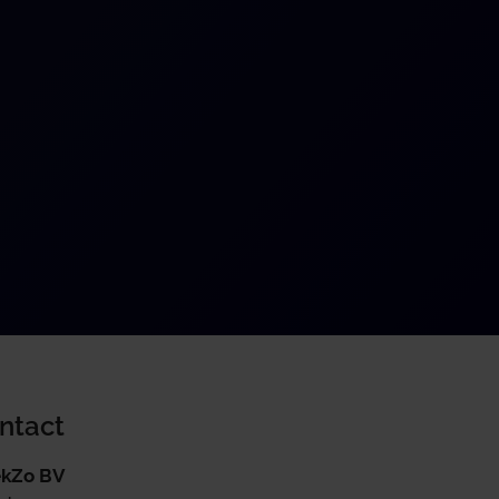
ntact
kZo BV