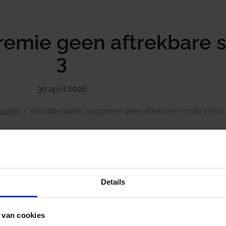
remie geen aftrekbare s
3
30 april 2026
asting
/
Vooruitbetaalde zorgpremie geen aftrekbare schuld in box
Een vrouw moet haar huurtoeslag over 2021 terugbetale
e hoog is. Om haar vermogen te verlagen, probeert zij v
Details
chuld op te voeren.
Aangifte en huurtoeslag
 van cookies