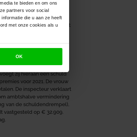
baar inkomen uit sparen en
 media te bieden en om ons
2 en geen aftrekbare
ze partners voor social
gifte opgelegd. Later
nformatie die u aan ze heeft
ag over 2021, die op € 0 wordt
oord met onze cookies als u
staanden geldt in 2021 een
OK
n € 4.671 en een
voegt zij hieraan een schuld
spremies voor 2021. De vrouw
talen. De inspecteur verklaart
k om ambtshalve vermindering
ng van de schuldendrempel),
 vastgesteld op € 32.909.
ag.