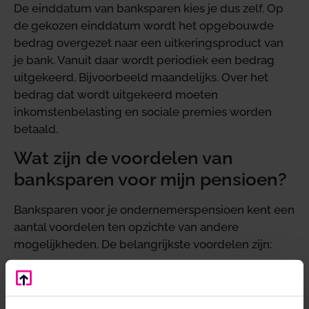
De einddatum van banksparen kies je dus zelf. Op
de gekozen einddatum wordt het opgebouwde
bedrag overgezet naar een uitkeringsproduct van
je bank. Vanuit daar wordt periodiek een bedrag
uitgekeerd. Bijvoorbeeld maandelijks. Over het
bedrag dat wordt uitgekeerd moeten
inkomstenbelasting en sociale premies worden
betaald.
Wat zijn de voordelen van
banksparen voor mijn pensioen?
Banksparen voor je ondernemerspensioen kent een
aantal voordelen ten opzichte van andere
mogelijkheden. De belangrijkste voordelen zijn:
Met banksparen voor je pensioen kom je niet
in de verleiding om vroegtijdig geld op te
nemen. Het gespaarde bedrag staat vast op