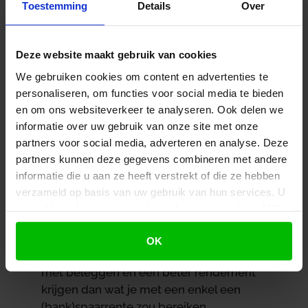
Toestemming
Details
Over
een geblokkeerde bankrekening. Het
gespaarde bedrag wordt omgezet in een
uitkeringsproduct op de door jou vastgestelde
Deze website maakt gebruik van cookies
datum.
We gebruiken cookies om content en advertenties te
Banksparen is fiscaal aantrekkelijk. Tijdens de
personaliseren, om functies voor social media te bieden
opbouwfase kun je de stortingen aftrekken
en om ons websiteverkeer te analyseren. Ook delen we
van de inkomstenbelasting. Het bedrag dat je
informatie over uw gebruik van onze site met onze
jaarlijks belastingvrij kunt sparen is afhankelijk
partners voor social media, adverteren en analyse. Deze
van je jaarruimte en/of reserveringsruimte.
partners kunnen deze gegevens combineren met andere
Ook betaal je geen
informatie die u aan ze heeft verstrekt of die ze hebben
vermogensrendementsheffing over het
verzameld op basis van uw gebruik van hun services. U
opgebouwde bedrag, omdat
de
gaat akkoord met onze cookies als u onze website blijft
Belastingdienst het tegoed ziet als vermogen
gebruiken.
in box 1
.
OK
Je kunt naast banksparen ook een combinatie
met beleggen en een beter rendement
krijgen dan wat je met een enkel een
(bank)spaarrente zou bereiken.