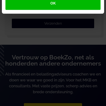
OK
Verzenden
Vertrouw op BoekZo, net als
honderden andere ondernemers
Als financieel en belastingadviseurs coachen we en
doen we waar we goed in zijn. Voor het MKB en
consultants. Met vaste prijzen, scherp advies en
brede ondersteuning.