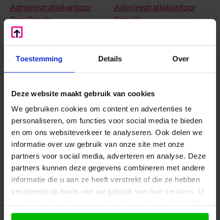
Administratiekantoor
Administratiekantoor
Den Bosch
Schaijk
Administratiekantoor
Administratiekantoor
Nuenen
Zeeland
Administratiekantoor
Administratiekantoor
Toestemming
Details
Over
Veghel
Gemert
Deze website maakt gebruik van cookies
Hoe kunnen we je helpen?
We gebruiken cookies om content en advertenties te
personaliseren, om functies voor social media te bieden
0486 – 820 203
en om ons websiteverkeer te analyseren. Ook delen we
info@boekzo.nl
informatie over uw gebruik van onze site met onze
Wil je dat wij contact opnemen?
Laat je
partners voor social media, adverteren en analyse. Deze
partners kunnen deze gegevens combineren met andere
gegevens achter en wij bellen je terug!
informatie die u aan ze heeft verstrekt of die ze hebben
verzameld op basis van uw gebruik van hun services. U
gaat akkoord met onze cookies als u onze website blijft
gebruiken.