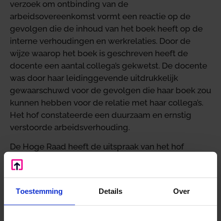
verzoek om ontbinding van de
arbeidsovereenkomst vormt een reactie op de
gevolgen die de inhoud van het boek heeft op de
interne verhoudingen en werkrelaties. Door de
wijze waarop het boek is geschreven heeft de
docente een aantal collega’s gekwetst. De docente
was door haar leidinggevende uitdrukkelijk
gewaarschuwd voor de gevolgen die haar boek zou
kunnen hebben voor de relatie met haar collega’s.
Het hof constateerde een duurzaam en ernstig
verstoorde arbeidsverhouding.
De Hoge Raad heeft de uitspraak van het hof
vernietigd. Volgens vaste rechtspraak van het
Europese Hof voor de Rechten van de Mens is van
een inmenging in de vrijheid van meningsuiting
Toestemming
Details
Over
niet alleen sprake bij een publicatieverbod, maar
ook indien aan een uiting sancties van bijvoorbeeld
arbeidsrechtelijke aard worden verbonden. Een