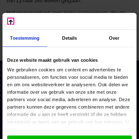
van 13 naar zes weken gegaan.
Het opzegverbod voor zieke werknemers, die de
AOW-leeftijd hebben bereikt, eindigt wanneer zij
zes weken ziek zijn en herstel niet binnen een
periode van zes weken wordt verwacht.
Toestemming
Details
Over
Bron: Ministerie van Sociale Zaken en Werkgelegenheid |
wetswijziging | Staatsblad 2023, 169 | 23-05-2023
Deze website maakt gebruik van cookies
We gebruiken cookies om content en advertenties te
Vertrouw op BoekZo, net als
personaliseren, om functies voor social media te bieden
honderden andere ondernemers
en om ons websiteverkeer te analyseren. Ook delen we
informatie over uw gebruik van onze site met onze
Als financieel en belastingadviseurs coachen we en
partners voor social media, adverteren en analyse. Deze
doen we waar we goed in zijn. Voor het MKB en
partners kunnen deze gegevens combineren met andere
consultants. Met vaste prijzen, scherp advies en
informatie die u aan ze heeft verstrekt of die ze hebben
verzameld op basis van uw gebruik van hun services. U
brede ondersteuning.
gaat akkoord met onze cookies als u onze website blijft
gebruiken.