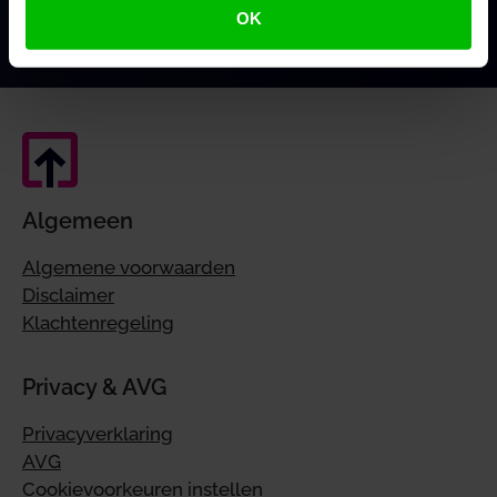
Mijn voordeel berekenen
OK
Algemeen
Algemene voorwaarden
Disclaimer
Klachtenregeling
Privacy & AVG
Privacyverklaring
AVG
Cookievoorkeuren instellen