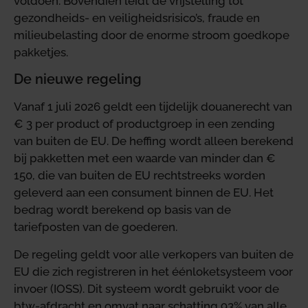
voldoen. Bovendien leidt de vrijstelling tot
gezondheids- en veiligheidsrisico’s, fraude en
milieubelasting door de enorme stroom goedkope
pakketjes.
De nieuwe regeling
Vanaf 1 juli 2026 geldt een tijdelijk douanerecht van
€ 3 per product of productgroep in een zending
van buiten de EU. De heffing wordt alleen berekend
bij pakketten met een waarde van minder dan €
150, die van buiten de EU rechtstreeks worden
geleverd aan een consument binnen de EU. Het
bedrag wordt berekend op basis van de
tariefposten van de goederen.
De regeling geldt voor alle verkopers van buiten de
EU die zich registreren in het éénloketsysteem voor
invoer (IOSS). Dit systeem wordt gebruikt voor de
btw-afdracht en omvat naar schatting 93% van alle