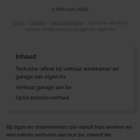
5 februari 2026
Home
/
Nieuws
/
Omzetbelasting
/
Toch btw-aftrek bij
verhuur werkkamer en garage aan eigen bv
Inhoud
Toch btw-aftrek bij verhuur werkkamer en
garage aan eigen bv
Verhuur garage aan bv
Optie belaste verhuur
Bij dga’s en ondernemers die vanuit huis werken en
een ruimte verhuren aan hun bv, neemt de