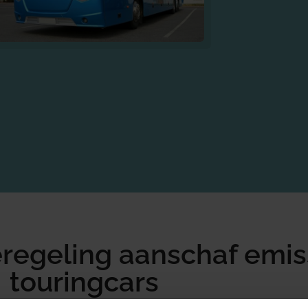
ieregeling aanschaf emis
touringcars