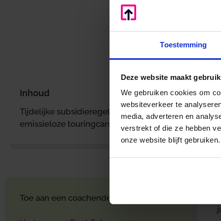
Home
/
Nieuws
/
Subsidi
Toestemming
Deze website maakt gebruik
Inhoud
We gebruiken cookies om cont
r
websiteverkeer te analyseren
Tijdelijke subsidieregeling aanschaf
media, adverteren en analys
emissieloze touringcars
verstrekt of die ze hebben v
o
onze website blijft gebruiken.
v
6
D
Toe aan een coachende accountant?
j