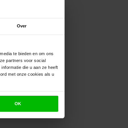
Over
muleert de aanschaf van
3 door ondernemingen. De
 media te bieden en om ons
naar emissieloos
ze partners voor social
sieloze touringcars.
nformatie die u aan ze heeft
emissieloze touringcar ten
oord met onze cookies als u
 touringcar uit dezelfde
is afhankelijk van de
r een grote onderneming tot
OK
 heeft een looptijd van vijf