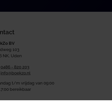
ntact
kZo BV
dweg 103
6 NK, Uden
0486 - 820 203
info@boekzo.nl
ndag t/m vrijdag van 09:00
17:00 bereikbaar