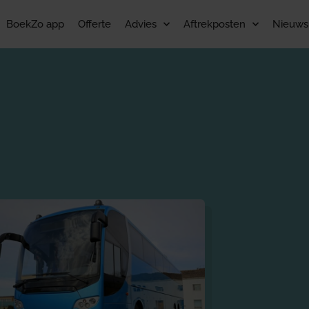
BoekZo app
Offerte
Advies
Aftrekposten
Nieuws