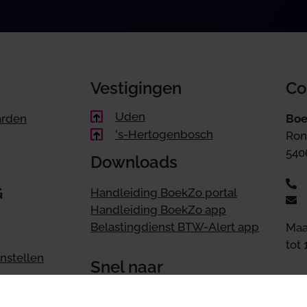
Vestigingen
Co
Uden
arden
Boe
's-Hertogenbosch
Ron
540
Downloads
G
Handleiding BoekZo portal
Handleiding BoekZo app
Belastingdienst BTW-Alert app
Maa
tot 
nstellen
Snel naar
houden
Accountant | Accountancy