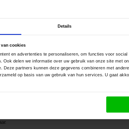
8 augustus 2024
es
/
Tijdelijke subsidieregeling aanschaf emissieloze touringcars
Details
 van cookies
De subsidieregeling aanschaf emissieloze touringcars sti
nieuwe emissieloze touringcars van voertuigcategorie m
ent en advertenties te personaliseren, om functies voor social
egeling heeft als doelen het versnellen van de transitie 
. Ook delen we informatie over uw gebruik van onze site met on
touringcarvervoer en het stimuleren van de bouw van emis
e. Deze partners kunnen deze gegevens combineren met andere i
Subsidiabel zijn de meerkosten voor de aanschaf van een 
erzameld op basis van uw gebruik van hun services. U gaat akk
pzichte van de kosten van aanschaf van een vergelijkbare
oertuigcategorie. De hoogte van het subsidiepercentage 
grootteklasse van de onderneming en varieert van 30 voo
0 voor een kleine.
e subsidieregeling treedt in werking op 1 oktober 2024 en
aar.