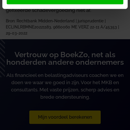
verplichting tot betaling en de berekening van de
gefixeerde schadevergoeding niet af.
Bron: Rechtbank Midden-Nederland | jurisprudentie |
ECLINLRBMNE20221183, 9660060 ME VERZ 22-11 A/45353 |
29-03-2022
Vertrouw op BoekZo, net als
honderden andere ondernemers
Als financieel en belastingadviseurs coachen we en
doen we waar we goed in zijn. Voor het MKB en
consultants. Met vaste prijzen, scherp advies en
brede ondersteuning.
Mijn voordeel berekenen