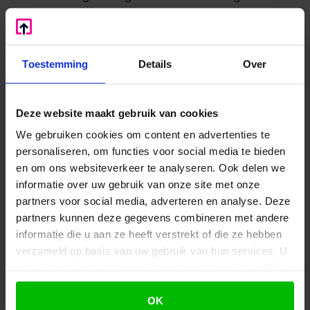
nagelaten om vast te stellen of de werkneemster
daadwerkelijk de arbeidsovereenkomst heeft
willen opzeggen. Omdat de werkneemster
Toestemming
Details
Over
uiteindelijk heeft ingestemd met de beëindiging
van de arbeidsovereenkomst per 1 december 2021,
heeft de kantonrechter de werkgever veroordeeld
Deze website maakt gebruik van cookies
de transitievergoeding aan de werkneemster te
betalen.
We gebruiken cookies om content en advertenties te
personaliseren, om functies voor social media te bieden
De kantonrechter veroordeelde de werkgever ook
en om ons websiteverkeer te analyseren. Ook delen we
tot betaling van de gefixeerde schadevergoeding
informatie over uw gebruik van onze site met onze
wegens onregelmatige opzegging. De werkgever
partners voor social media, adverteren en analyse. Deze
heeft voor het einde van de wachttijd van twee jaar
partners kunnen deze gegevens combineren met andere
arbeidsongeschiktheid de arbeidsovereenkomst
informatie die u aan ze heeft verstrekt of die ze hebben
als beëindigd beschouwd en daarbij geen
verzameld op basis van uw gebruik van hun services. U
opzegtermijn in acht genomen. Dat bij een juiste
gaat akkoord met onze cookies als u onze website blijft
opzegging geen loon over die opzeggingstermijn
gebruiken.
verschuldigd zou zijn geweest doet aan de
OK