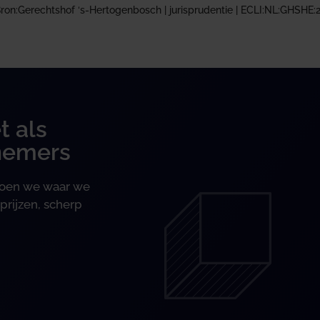
ron:Gerechtshof ‘s-Hertogenbosch | jurisprudentie | ECLI:NL:GHSHE:
t als
nemers
 doen we waar we
prijzen, scherp