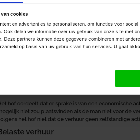
Verhuur werkkamer
 van cookies
Een man en vrouw laten samen een woning bouwen met v
ent en advertenties te personaliseren, om functies voor social
werkkamer op de derde verdieping. De man is directeur 
. Ook delen we informatie over uw gebruik van onze site met on
samenwerkingsverband van beide partners verhuurt vana
e. Deze partners kunnen deze gegevens combineren met andere i
hallen op drie verdiepingen, een toilet en een parkeerpl
erzameld op basis van uw gebruik van hun services. U gaat akk
Het samenwerkingsverband stelt dat de verhuur een econo
ij belaste verhuur enig privégebruik is toegestaan, mits
zakelijk worden gebruikt. Ze vragen de btw op de bouwko
weigert, omdat de ruimtes ook privé worden gebruikt.
Economische activiteit
et hof oordeelt dat er sprake is van een economische acti
mogelijk niet zou plaatsvinden als de man niet voor de v
olgens het hof niet dat de verhuur geen zelfstandige activi
Belaste verhuur