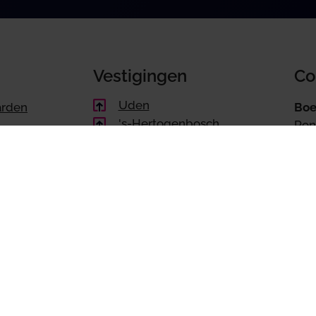
Vestigingen
Co
Uden
arden
Boe
's-Hertogenbosch
Ron
540
Downloads
G
Handleiding BoekZo portal
Handleiding BoekZo app
Belastingdienst BTW-Alert app
Maa
tot 
nstellen
Snel naar
houden
Accountant | Accountancy
Administratie |