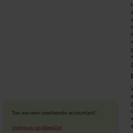
d
n
g
m
g
V
Toe aan een coachende accountant?
Vertrouw op BoekZo!