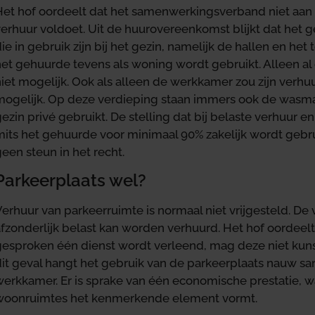
Het hof oordeelt dat het samenwerkingsverband niet aan
verhuur voldoet. Uit de huurovereenkomst blijkt dat het
ie in gebruik zijn bij het gezin, namelijk de hallen en het 
het gehuurde tevens als woning wordt gebruikt. Alleen al
iet mogelijk. Ook als alleen de werkkamer zou zijn verhuu
mogelijk. Op deze verdieping staan immers ook de wasm
ezin privé gebruikt. De stelling dat bij belaste verhuur e
its het gehuurde voor minimaal 90% zakelijk wordt gebrui
een steun in het recht.
Parkeerplaats wel?
erhuur van parkeerruimte is normaal niet vrijgesteld. De 
afzonderlijk belast kan worden verhuurd. Het hof oordeel
gesproken één dienst wordt verleend, mag deze niet kuns
dit geval hangt het gebruik van de parkeerplaats nauw s
werkkamer. Er is sprake van één economische prestatie, w
woonruimtes het kenmerkende element vormt.