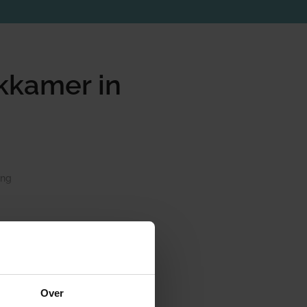
kkamer in
ing
van btw. Onder voorwaarden
oorwaarde hierbij is dat het
gebruik als woning staat aan
Over