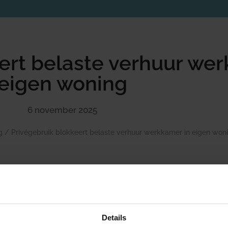
ert belaste verhuur wer
eigen woning
6 november 2025
g
/
Privégebruik blokkeert belaste verhuur werkkamer in eigen won
Verhuur van onroerende zaken is in beginsel vrijgesteld 
an worden gekozen voor belaste verhuur. Een essentiële v
erhuurde niet als woning wordt gebruikt. Elke mate van 
Details
elaste verhuur in de weg. Een 90%-regel bestaat niet.