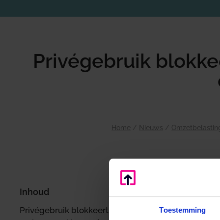
Privégebruik blokke
Home
/
Nieuws
/
Omzetbelastin
k
Inhoud
v
Privégebruik blokkeert belaste
Toestemming
b