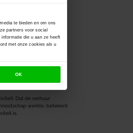
ier verdiepingen en een
 media te bieden en om ons
van een vennootschap. Het
ze partners voor social
f mei 2020 de werkkamer, de
nformatie die u aan ze heeft
aats aan deze vennootschap.
oord met onze cookies als u
mische activiteit is en dat
 de ruimtes voor minimaal 90%
sten terug. De inspecteur
OK
viteit. Dat de verhuur
ennootschap werkte, betekent
teit is.