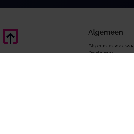
Algemeen
Algemene voorwa
Disclaimer
Klachtenregeling
Privacy & AV
Privacyverklaring
AVG
Cookievoorkeuren i
Online boek
BoekZo app