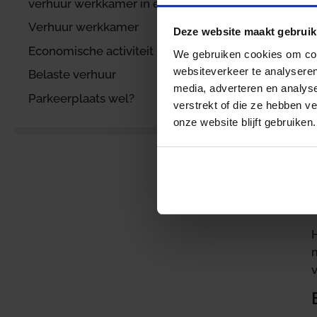
verhuur werkkamer in eigen woning
Verhuur werkkamer
Deze website maakt gebruik
Economische activiteit
We gebruiken cookies om cont
websiteverkeer te analyseren
Belaste verhuur
media, adverteren en analys
Parkeerplaats wel?
verstrekt of die ze hebben v
onze website blijft gebruiken.
b
H
v