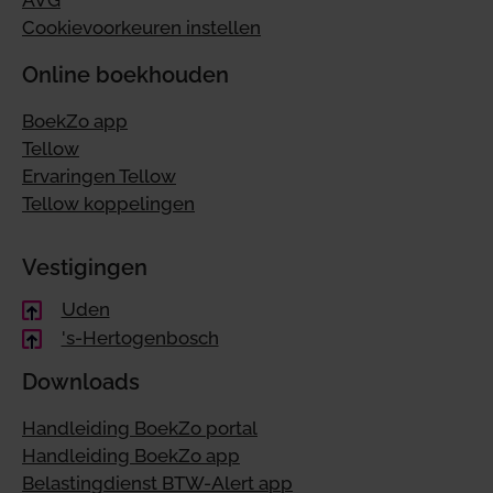
AVG
Cookievoorkeuren instellen
Online boekhouden
BoekZo app
Tellow
Ervaringen Tellow
Tellow koppelingen
Vestigingen
Uden
's-Hertogenbosch
Downloads
Handleiding BoekZo portal
Handleiding BoekZo app
Belastingdienst BTW-Alert app