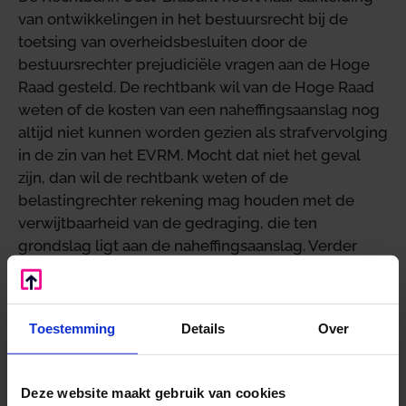
van ontwikkelingen in het bestuursrecht bij de
toetsing van overheidsbesluiten door de
bestuursrechter prejudiciële vragen aan de Hoge
Raad gesteld. De rechtbank wil van de Hoge Raad
weten of de kosten van een naheffingsaanslag nog
altijd niet kunnen worden gezien als strafvervolging
in de zin van het EVRM. Mocht dat niet het geval
zijn, dan wil de rechtbank weten of de
belastingrechter rekening mag houden met de
verwijtbaarheid van de gedraging, die ten
grondslag ligt aan de naheffingsaanslag. Verder
vraagt de rechtbank of de naheffing van
parkeerbelasting kan worden getoetst aan de
algemene beginselen van behoorlijk bestuur. De
Toestemming
Details
Over
rechtbank wijst erop, dat parkeerovertredingen
oorspronkelijk in het strafrecht geregeld waren. De
wetgever heeft later de handhaving van
Deze website maakt gebruik van cookies
parkeergedrag in verschillende wettelijke