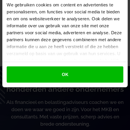
We gebruiken cookies om content en advertenties te
regelingen ondergebracht. Daarmee is juridisch
personaliseren, om functies voor social media te bieden
een scheiding tussen verschillende
en om ons websiteverkeer te analyseren. Ook delen we
parkeerovertredingen aangebracht. Hoewel
informatie over uw gebruik van onze site met onze
juridisch sprake is van kosten en niet van een boete,
partners voor social media, adverteren en analyse. Deze
wordt een naheffingsaanslag parkeerbelasting in
partners kunnen deze gegevens combineren met andere
praktijk als een boete ervaren.
informatie die u aan ze heeft verstrekt of die ze hebben
verzameld op basis van uw gebruik van hun services. U
Bron: Rechtbank Oost-Brabant | jurisprudentie |
ECLINLRBOBR20235711, SHE 22/1320 | 18-12-2023
gaat akkoord met onze cookies als u onze website blijft
gebruiken.
OK
Vertrouw op BoekZo, net als
honderden andere ondernemers
Als financieel en belastingadviseurs coachen we en
doen we waar we goed in zijn. Voor het MKB en
consultants. Met vaste prijzen, scherp advies en
brede ondersteuning.