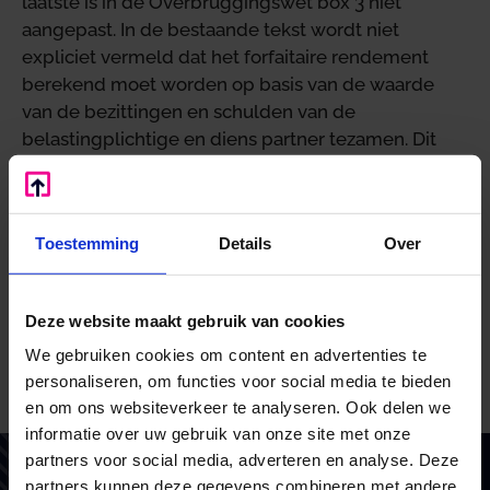
laatste is in de Overbruggingswet box 3 niet
aangepast. In de bestaande tekst wordt niet
expliciet vermeld dat het forfaitaire rendement
berekend moet worden op basis van de waarde
van de bezittingen en schulden van de
belastingplichtige en diens partner tezamen. Dit
volgt uit de huidige systematiek van box 3. In de
Wet rechtsherstel box 3 is dit wel expliciet
opgenomen in de tekst.
Toestemming
Details
Over
Om misverstanden te voorkomen zal de
staatssecretaris met een wetsvoorstel komen
waarmee de wettekst van box 3 met ingang van
Deze website maakt gebruik van cookies
2024 op dat punt wordt verduidelijkt.
We gebruiken cookies om content en advertenties te
personaliseren, om functies voor social media te bieden
Bron: Ministerie van Financiën | wetsvoorstel | 2022-
en om ons websiteverkeer te analyseren. Ook delen we
0000311865 | 14-12-2022
informatie over uw gebruik van onze site met onze
partners voor social media, adverteren en analyse. Deze
partners kunnen deze gegevens combineren met andere