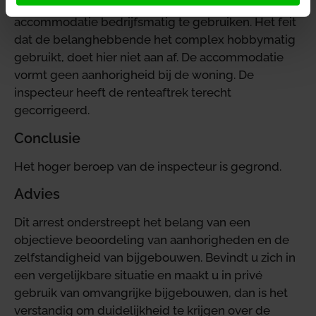
parkeerplaatsen. Dit maakt het mogelijk om de
accommodatie bedrijfsmatig te gebruiken. Het feit
dat de belanghebbende het complex hobbymatig
gebruikt, doet hier niet aan af. De accommodatie
vormt geen aanhorigheid bij de woning. De
inspecteur heeft de renteaftrek terecht
gecorrigeerd.
Conclusie
Het hoger beroep van de inspecteur is gegrond.
Advies
Dit arrest onderstreept het belang van een
objectieve beoordeling van aanhorigheden en de
zelfstandigheid van bijgebouwen. Bevindt u zich in
een vergelijkbare situatie en maakt u in privé
gebruik van omvangrijke bijgebouwen, dan is het
verstandig om duidelijkheid te krijgen over de