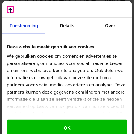
woning is, zodat de eigenwoningregeling daar niet
op van toepassing is. De accommodatie is volgens
de inspecteur een zelfstandig bouwwerk, dat
functioneert als manege en niet dienstbaar is aan
Toestemming
Details
Over
de woning. De inspecteur wijst op de opzet en
omvang van de accommodatie, de zelfstandige
voorzieningen en het feit dat het complex
Deze website maakt gebruik van cookies
bedrijfsmatig gebruikt zou kunnen worden. Daarom
We gebruiken cookies om content en advertenties te
accepteert de inspecteur de renteaftrek niet.
personaliseren, om functies voor social media te bieden
en om ons websiteverkeer te analyseren. Ook delen we
Oordeel van het hof
informatie over uw gebruik van onze site met onze
Het hof bevestigt het standpunt van de inspecteur
partners voor social media, adverteren en analyse. Deze
en oordeelt dat de accommodatie, hoewel deze
partners kunnen deze gegevens combineren met andere
hobbymatig wordt gebruikt, door de opzet en
informatie die u aan ze heeft verstrekt of die ze hebben
omvang daarvan een zelfstandig functionerend
verzameld op basis van uw gebruik van hun services. U
bouwwerk is, onafhankelijk van de woning. De
gaat akkoord met onze cookies als u onze website blijft
accommodatie beschikt over een binnenbak, een
gebruiken.
OK
buitenbak, 13 stallen, een eigen oprit en