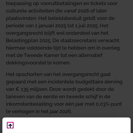
toepassing op vooruitbetalingen en tickets voor
culturele activiteiten die vanaf 2026 of later
plaatsvinden. Het beleidsbesluit geldt voor de
periode van 1 januari 2025 tot 1 juli 2025. Het
overgangsrecht blijft wel onderdeel van het
Belastingplan 2025. De staatssecretaris verwacht
hiermee voldoende tijd te hebben om in overleg
met de Tweede Kamer tot een alternatief
dekkingsvoorstel te komen.
Het opschorten van het overgangsrecht gaat
gepaard met een incidentele budgettaire derving
van € 135 miljoen. Deze wordt gedekt door de
tarieven van de eerste en tweede schijf in de
inkomstenbelasting voor één jaar met 0,03%-punt
te verhogen in het jaar 2026.
Bron:Ministerie van Financiën | publicatie | 2024-0000566936 |
12-12-2024