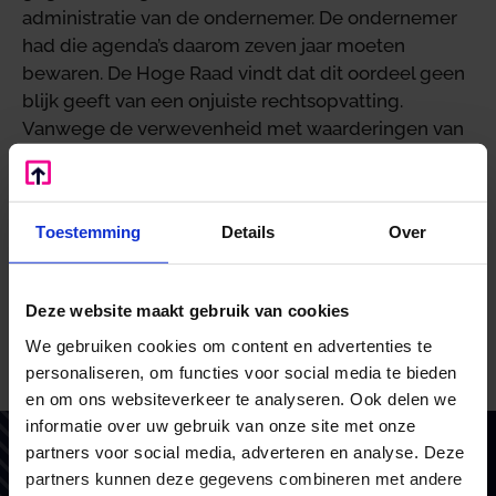
administratie van de ondernemer. De ondernemer
had die agenda’s daarom zeven jaar moeten
bewaren. De Hoge Raad vindt dat dit oordeel geen
blijk geeft van een onjuiste rechtsopvatting.
Vanwege de verwevenheid met waarderingen van
feitelijke aard kan dit oordeel voor het overige door
de Hoge Raad in de cassatieprocedure niet op
juistheid worden onderzocht. De ondernemer heeft
Toestemming
Details
Over
zich niet beroepen op overmacht. Daarom heeft het
hof zonder blijk te geven van een onjuiste
rechtsopvatting kunnen oordelen dat de inspecteur
Deze website maakt gebruik van cookies
de informatiebeschikking terecht heeft gegeven.
We gebruiken cookies om content en advertenties te
Bron: Hoge Raad | jurisprudentie | ECLINLHR2024528,
personaliseren, om functies voor social media te bieden
22/00557 | 04-04-2024
en om ons websiteverkeer te analyseren. Ook delen we
informatie over uw gebruik van onze site met onze
partners voor social media, adverteren en analyse. Deze
Vertrouw op BoekZo, net als
partners kunnen deze gegevens combineren met andere