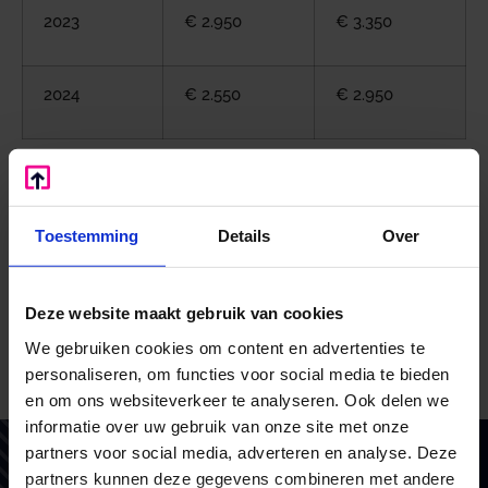
2023
€ 2.950
€ 3.350
2024
€ 2.550
€ 2.950
De voorwaarde, dat de aanvraag van de subsidie
binnen 60 dagen na de datum van ondertekening
van de lease- of koopovereenkomst moet worden
Toestemming
Details
Over
ingediend, is vervallen. Vanwege de jaarlijkse
subsidieplafonds en de afhandeling op volgorde
van binnenkomst is er voldoende prikkel om de
Deze website maakt gebruik van cookies
subsidieaanvraag snel in te dienen.
We gebruiken cookies om content en advertenties te
personaliseren, om functies voor social media te bieden
Bron: Overig | besluit | nr. IENW/BSK-2021/293888,
Staatscourant 2021, Nr. 47430 | 16-12-2021
en om ons websiteverkeer te analyseren. Ook delen we
informatie over uw gebruik van onze site met onze
partners voor social media, adverteren en analyse. Deze
Vertrouw op BoekZo, net als
partners kunnen deze gegevens combineren met andere