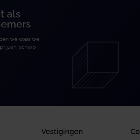
t als
nemers
 doen we waar we
prijzen, scherp
Vestigingen
Co