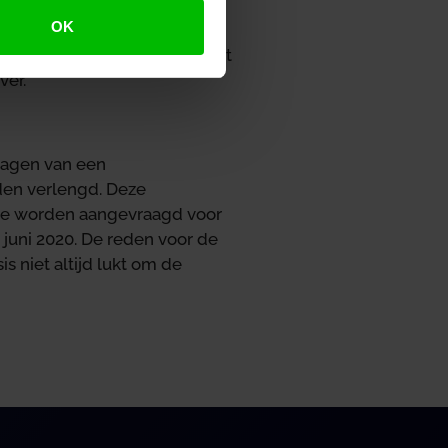
n bij het UWV, maar is niet
OK
guliere termijn voor het
 te rekenen vanaf het moment
ver.
vragen van een
den verlengd. Deze
die worden aangevraagd voor
1 juni 2020. De reden voor de
s niet altijd lukt om de