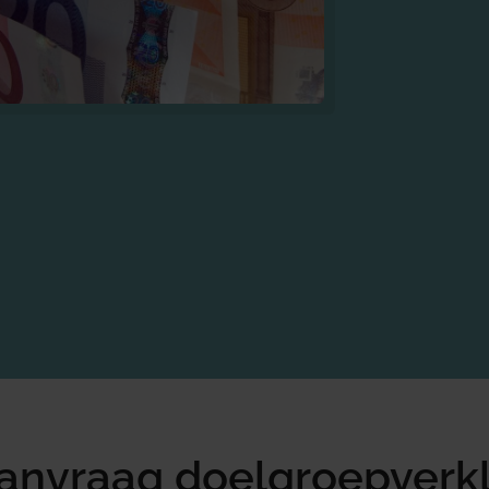
aanvraag doelgroepverk