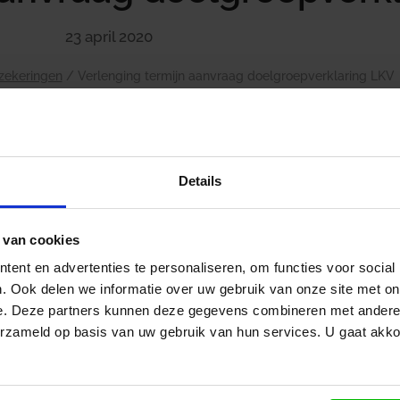
23 april 2020
rzekeringen
/
Verlenging termijn aanvraag doelgroepverklaring LKV
Het loonkostenvoordeel (LKV) is een tegemoetkoming voo
Details
meer werknemers in dienst nemen uit doelgroepen die la
doelgroepen van het LKV zijn:
 van cookies
oudere werknemers met een uitkering;
ent en advertenties te personaliseren, om functies voor social
werknemers met een arbeidsongeschiktheidsuitkeri
. Ook delen we informatie over uw gebruik van onze site met on
werknemers met een arbeidsbeperking
e. Deze partners kunnen deze gegevens combineren met andere i
arbeidsongeschikte werknemers, die herplaatst wor
erzameld op basis van uw gebruik van hun services. U gaat akk
Doelgroepverklaring nodig
Om het LKV te ontvangen heeft de werkgever een kopie 