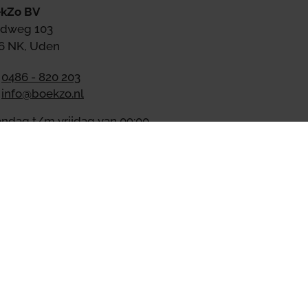
kZo BV
dweg 103
6 NK, Uden
0486 - 820 203
info@boekzo.nl
ndag t/m vrijdag van 09:00
17:00 bereikbaar