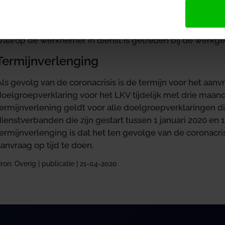
van de werknemer nodig. De werknemer kan deze aanvrage
erplicht om een doelgroepverklaring aan te vragen. De re
aanvragen van een doelgroepverklaring is drie maanden,
waarop de werknemer in dienst is getreden bij de werkge
Termijnverlenging
ls gevolg van de coronacrisis is de termijn voor het aan
doelgroepverklaring voor het LKV tijdelijk met drie maan
termijnverlening geldt voor alle doelgroepverklaringen 
ienstverbanden die zijn gestart tussen 1 januari 2020 en 
ermijnverlenging is dat het ten gevolge van de coronacrisi
anvraag op tijd te doen.
ron: Overig | publicatie | 21-04-2020