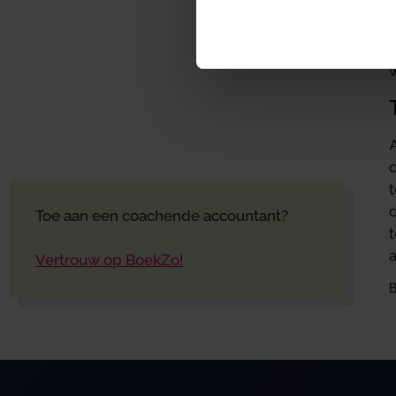
v
A
d
Toe aan een coachende accountant?
t
a
Vertrouw op BoekZo!
B