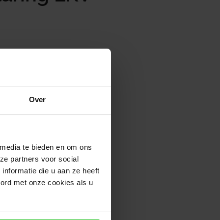
r werkgevers die een of
Over
stig aan werk komen. De
 media te bieden en om ons
ng;
ze partners voor social
nformatie die u aan ze heeft
den.
oord met onze cookies als u
van de doelgroepverklaring