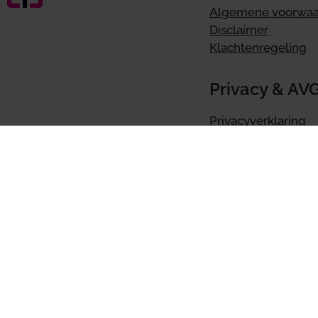
Algemene voorwa
Disclaimer
Klachtenregeling
Privacy & AV
Privacyverklaring
AVG
Cookievoorkeuren i
Online boek
BoekZo app
Tellow
Ervaringen Tellow
Tellow koppelinge