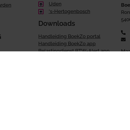
Uden
arden
Boe
's-Hertogenbosch
Ron
540
Downloads
G
Handleiding BoekZo portal
Handleiding BoekZo app
Belastingdienst BTW-Alert app
Maa
tot 
nstellen
Snel naar
houden
Accountant | Accountancy
Administratie |
Administratiekantoor
Belastingadvies
Boekhouder
n