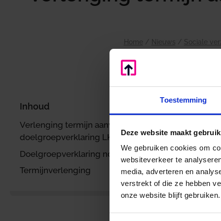
Home
/
Nieuws
/
Sociale ve
Toestemming
Inhoud
Verlenging termijn aanvraag
Deze website maakt gebruik
doelgroepverklaring LKV
We gebruiken cookies om cont
Doelgroepverklaring nodig
websiteverkeer te analyseren
Termijnverlenging
media, adverteren en analys
verstrekt of die ze hebben v
onze website blijft gebruiken.