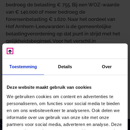
bedroeg de belasting € 755. Bij een WOZ-waarde
van € 140.000 of meer bedroeg de
forensenbelasting € 1.620. Naar het oordeel van
Hof Arnhem-Leeuwarden is de gemeentelijke
belastingverordening op dat punt in strijd met het
gelijkheidsbeginsel. Voor het verschil in
behandeling ontbrak een verklaring. De enkele
omstandigheid dat een gemeubileerde woning al
dan niet deel uitmaakt van een recreatieterrein is
Toestemming
Details
Over
geen rechtvaardiging voor de ongelijke
behandeling.
Deze website maakt gebruik van cookies
Het hof heeft de aanslag, waarop de procedure
betrekking had, verlaagd tot een bedrag van € 225.
We gebruiken cookies om content en advertenties te
personaliseren, om functies voor social media te bieden
Bron: Hof Arnhem-Leeuwarden | jurisprudentie |
en om ons websiteverkeer te analyseren. Ook delen we
ECLINLGHARL2020861, 18/00550 | 03-02-2020
informatie over uw gebruik van onze site met onze
partners voor social media, adverteren en analyse. Deze