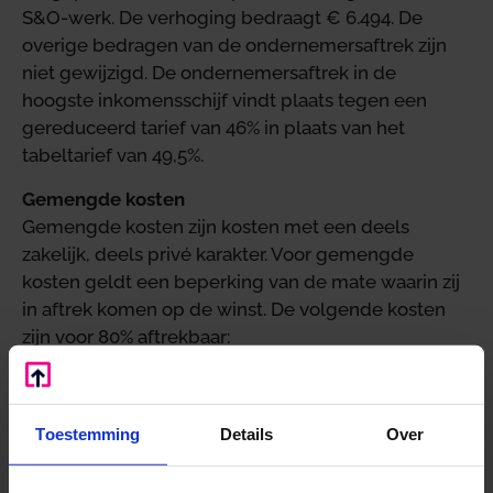
S&O-werk. De verhoging bedraagt € 6.494. De
overige bedragen van de ondernemersaftrek zijn
niet gewijzigd. De ondernemersaftrek in de
hoogste inkomensschijf vindt plaats tegen een
gereduceerd tarief van 46% in plaats van het
tabeltarief van 49,5%.
Gemengde kosten
Gemengde kosten zijn kosten met een deels
zakelijk, deels privé karakter. Voor gemengde
kosten geldt een beperking van de mate waarin zij
in aftrek komen op de winst. De volgende kosten
zijn voor 80% aftrekbaar:
kosten van voedsel, drank en genotmiddelen;
kosten van representatie, inclusief recepties,
feestelijke bijeenkomsten en vermaak;
Toestemming
Details
Over
kosten van congressen, seminars, symposia,
excursies, studiereizen en dergelijke.