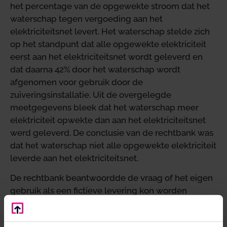
het percentage van de opgewekte stroom dat het
waterschap tegen vergoeding aan het
elektriciteitsnet levert. Het waterschap stelde zich
op het standpunt dat alle opgewekte elektriciteit
eerst aan het elektriciteitsnet wordt geleverd en
dat daarna 42% door het waterschap wordt
afgenomen voor gebruik door de
zuiveringsinstallatie. Uit de overgelegde
meetgegevens bleek dat het waterschap meer
elektriciteit opwekte dan aan het elektriciteitsnet
werd geleverd. De conclusie van de rechtbank was
dat het waterschap niet alle opgewekte elektriciteit
leverde aan het elektriciteitsnet.
De rechtbank beantwoordde de vraag of het eigen
gebruik als een fictieve levering kon worden
aangemerkt ontkennend. Het door een
ondernemer aan zijn bedrijf onttrekken van een