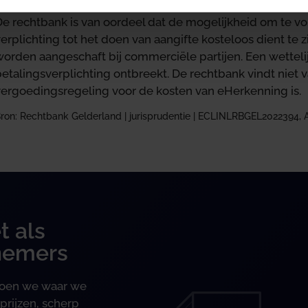
De rechtbank is van oordeel dat de mogelijkheid om te vo
erplichting tot het doen van aangifte kosteloos dient te 
worden aangeschaft bij commerciële partijen. Een wetteli
etalingsverplichting ontbreekt. De rechtbank vindt niet v
vergoedingsregeling voor de kosten van eHerkenning is.
ron: Rechtbank Gelderland | jurisprudentie | ECLINLRBGEL2022394, 
t als
nemers
 doen we waar we
prijzen, scherp