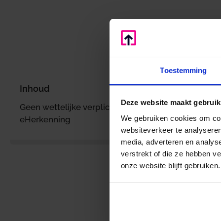
Home
/
Nieuws
/
Loon
Toestemming
Inhoud
h
Deze website maakt gebruik
Geen wettelijke verplichting gebruik
We gebruiken cookies om cont
eHerkenning
websiteverkeer te analyseren
media, adverteren en analys
verstrekt of die ze hebben v
v
onze website blijft gebruiken.
R