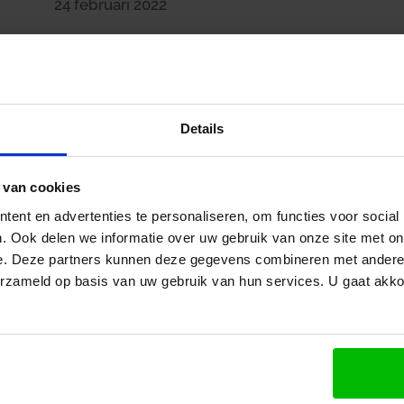
24 februari 2022
belasting
/
Geen wettelijke verplichting gebruik eHerkenning
Details
Rechtspersonen, die zonder de hulp van een intermediair
commerciële software aangifte vennootschapsbelasting of
ebben daartoe sinds 1 januari 2020 eHerkenning nodig. T
 van cookies
een inlognaam en een wachtwoord aangifte worden ged
ent en advertenties te personaliseren, om functies voor social
. Ook delen we informatie over uw gebruik van onze site met on
De rechtbank Gelderland heeft een naheffingsaanslag loon
e. Deze partners kunnen deze gegevens combineren met andere i
opgelegd aan een bv, die geen eHerkenning had aangesch
erzameld op basis van uw gebruik van hun services. U gaat akk
ast, dat de bv wel de wil had om aangifte loonheffing te
ontbreken van eHerkenning de mogelijkheid niet had om 
rechtbank ontbreekt een wettelijke basis voor het verpli
De daarvoor bedoelde Wet digitale overheid was nog niet
egeling van de staatssecretaris van Financiën waarin he
voorgeschreven is geen wet.