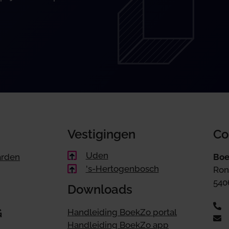
Vestigingen
Co
Uden
arden
Boe
's-Hertogenbosch
Ron
540
Downloads
G
Handleiding BoekZo portal
Handleiding BoekZo app