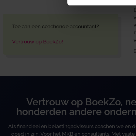
v
Toe aan een coachende accountant?
b
Vertrouw op BoekZo!
B
Vertrouw op BoekZo, ne
honderden andere onder
Als financieel en belastingadviseurs coachen we en
goed in zijn. Voor het MKB en consultants. Met vaste 