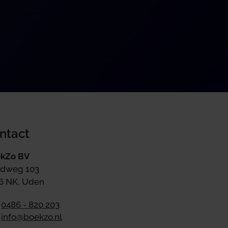
ntact
kZo BV
dweg 103
6 NK, Uden
0486 - 820 203
info@boekzo.nl