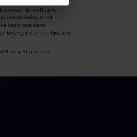
ldoen aan de wettelijke
zijn. eHerkenning moet
jke basis voor deze
an belang dat er een tijdelijke
AWB 21/1426 | 14-02-2022