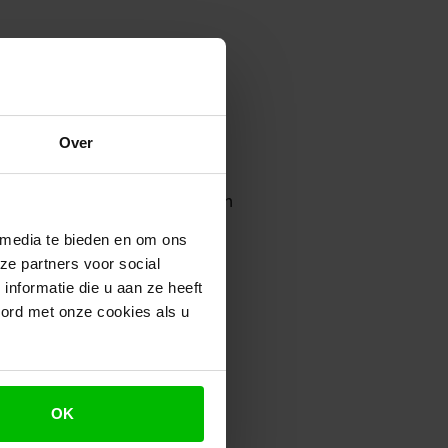
Over
 of zonder gebruik van
 loonheffing willen doen,
ot die tijd kon met behulp van
aan door ondernemers.
 media te bieden en om ons
ze partners voor social
heffing vernietigd, die was
nformatie die u aan ze heeft
aft. De rechtbank stelde
oord met onze cookies als u
 doen, maar door het
dat te doen. Volgens de
chte gebruik van eHerkenning.
 in werking getreden en de
t gebruik van eHerkenning is
OK