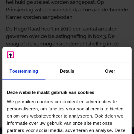
het huidige stelsel worden aangepast. Op
Prinsjesdag zal een voorstel daartoe aan de Tweede
Kamer worden aangeboden.
De Hoge Raad heeft in 2019 een aantal arresten
gewezen over de belastingheffing in box 3. De
vraag of de vermogensrendementsheffing in de
jaren 2013-2016 een schending inhield van het
recht op het ongestoorde genot van eigendom,
zoals vastgelegd in het Eerste Protocol bij het
Toestemming
Details
Over
Europees Verdrag voor de Rechten van de Mens en
fundamentele vrijheden, is moeilijk te
beantwoorden. De staatssecretaris verwacht de
Deze website maakt gebruik van cookies
kabinetsreactie hierover met Prinsjesdag naar de
We gebruiken cookies om content en advertenties te
Tweede Kamer te kunnen sturen.
personaliseren, om functies voor social media te bieden
Bron: Ministerie van Financiën | publicatie | 2020-0000121324 |
en om ons websiteverkeer te analyseren. Ook delen we
30-06-2020
informatie over uw gebruik van onze site met onze
partners voor social media, adverteren en analyse. Deze