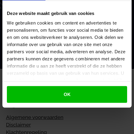
Als financieel en belastingadviseurs coachen we en
Deze website maakt gebruik van cookies
doen we waar we goed in zijn. Voor het MKB en
consultants. Met vaste prijzen, scherp advies en
We gebruiken cookies om content en advertenties te
brede ondersteuning.
personaliseren, om functies voor social media te bieden
en om ons websiteverkeer te analyseren. Ook delen we
informatie over uw gebruik van onze site met onze
Mijn voordeel berekenen
partners voor social media, adverteren en analyse. Deze
partners kunnen deze gegevens combineren met andere
informatie die u aan ze heeft verstrekt of die ze hebben
verzameld op basis van uw gebruik van hun services. U
gaat akkoord met onze cookies als u onze website blijft
gebruiken.
OK
Algemeen
Algemene voorwaarden
Disclaimer
Klachtenregeling