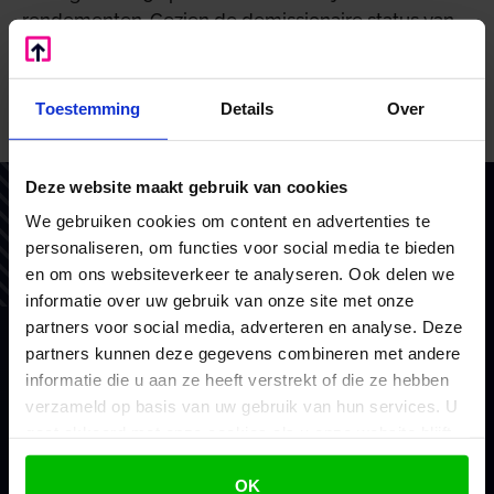
rendementen. Gezien de demissionaire status van
het huidige kabinet is het wachten op het volgende
kabinet om daarin keuzes te maken.
Toestemming
Details
Over
Bron: Ministerie van Financiën | publicatie | 2021-0000169965 |
09-09-2021
Deze website maakt gebruik van cookies
Vertrouw op BoekZo, net als
We gebruiken cookies om content en advertenties te
honderden andere ondernemers
personaliseren, om functies voor social media te bieden
en om ons websiteverkeer te analyseren. Ook delen we
Als financieel en belastingadviseurs coachen we en
informatie over uw gebruik van onze site met onze
doen we waar we goed in zijn. Voor het MKB en
partners voor social media, adverteren en analyse. Deze
consultants. Met vaste prijzen, scherp advies en
partners kunnen deze gegevens combineren met andere
informatie die u aan ze heeft verstrekt of die ze hebben
brede ondersteuning.
verzameld op basis van uw gebruik van hun services. U
gaat akkoord met onze cookies als u onze website blijft
Mijn voordeel berekenen
gebruiken.
OK