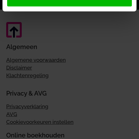
Algemeen
Algemene voorwaarden
Disclaimer
Klachtenregeling
Privacy & AVG
Privacyverklaring
AVG
Cookievoorkeuren instellen
Online boekhouden