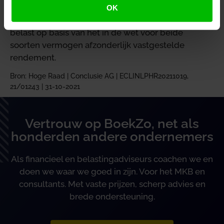
wel worden toegepast. Het werkelijke aanwezige
OK
spaargeld en overige vermogen moet worden
belast op basis van het in de wet voor beide
soorten vermogen afzonderlijk vastgestelde
rendement.
Bron: Hoge Raad | Conclusie AG | ECLINLPHR20211019,
21/01243 | 31-10-2021
Vertrouw op BoekZo, net als
honderden andere ondernemers
Als financieel en belastingadviseurs coachen we en
doen we waar we goed in zijn. Voor het MKB en
consultants. Met vaste prijzen, scherp advies en
brede ondersteuning.