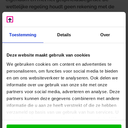
wettelijke regeling houdt geen rekening met de
eigen keuze van een belastingplichtige voor de
belegging van zijn vermogen. Het verband tussen
de heffingsgrondslag en het inkomen van de
Toestemming
Details
Over
individuele belastingplichtige ontbreekt, aldus de
A-G. Daarom volgt de heffing niet uit de grondslag
van de belastingwet. De A-G is voorts van mening
Deze website maakt gebruik van cookies
dat de vaststelling van de heffingsgrondslag
voorzienbaar en onvermijdelijk discriminerend is.
We gebruiken cookies om content en advertenties te
De doelmatigheidsvoordelen, die de staat geniet
personaliseren, om functies voor social media te bieden
en om ons websiteverkeer te analyseren. Ook delen we
door de voorgeschreven vermogensmix,
informatie over uw gebruik van onze site met onze
rechtvaardigen de ernstige schendingen van
partners voor social media, adverteren en analyse. Deze
verdragsrechten van de burgers niet.
partners kunnen deze gegevens combineren met andere
De A-G is van mening dat de rechter moet voorzien
informatie die u aan ze heeft verstrekt of die ze hebben
in het hierdoor ontstane rechtstekort. Dat kan door
verzameld op basis van uw gebruik van hun services. U
de wettelijke vermogensmix niet toe te passen.
gaat akkoord met onze cookies als u onze website blijft
Voor het overige kan de regeling volgens de A-G
gebruiken.