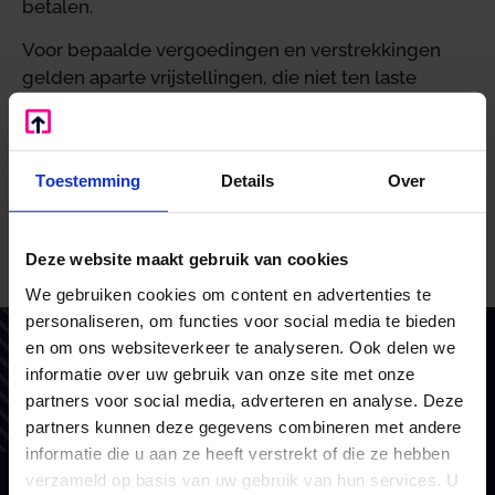
betalen.
Voor bepaalde vergoedingen en verstrekkingen
gelden aparte vrijstellingen, die niet ten laste
komen van de vrije ruimte. Wanneer de vergoeding
hoger is dan de daarvoor geldende norm, dan is het
deel boven de norm belastbaar loon van de
Toestemming
Details
Over
werknemer. Er zijn ook verstrekkingen die op nihil
worden gewaardeerd. Daarvoor hoeft dus geen
bedrag bij het loon geteld te worden.
Deze website maakt gebruik van cookies
Bron: Overig | publicatie | 21-10-2021
We gebruiken cookies om content en advertenties te
personaliseren, om functies voor social media te bieden
en om ons websiteverkeer te analyseren. Ook delen we
Vertrouw op BoekZo, net als
informatie over uw gebruik van onze site met onze
honderden andere ondernemers
partners voor social media, adverteren en analyse. Deze
partners kunnen deze gegevens combineren met andere
Als financieel en belastingadviseurs coachen we en
informatie die u aan ze heeft verstrekt of die ze hebben
doen we waar we goed in zijn. Voor het MKB en
verzameld op basis van uw gebruik van hun services. U