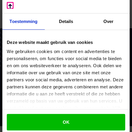
kan worden gerealiseerd bij Koninklijk Besluit.
Bron: Ministerie van Financiën | besluit | nr. 2020-
Toestemming
Details
Over
161445;Staatsblad 2020, nr. 355 | 29-09-2020
Vertrouw op BoekZo, net als
Deze website maakt gebruik van cookies
honderden andere ondernemers
We gebruiken cookies om content en advertenties te
personaliseren, om functies voor social media te bieden
Als financieel en belastingadviseurs coachen we en
en om ons websiteverkeer te analyseren. Ook delen we
doen we waar we goed in zijn. Voor het MKB en
informatie over uw gebruik van onze site met onze
consultants. Met vaste prijzen, scherp advies en
partners voor social media, adverteren en analyse. Deze
brede ondersteuning.
partners kunnen deze gegevens combineren met andere
informatie die u aan ze heeft verstrekt of die ze hebben
verzameld op basis van uw gebruik van hun services. U
Mijn voordeel berekenen
gaat akkoord met onze cookies als u onze website blijft
gebruiken.
OK