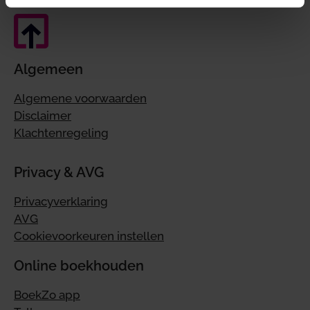
Algemeen
Algemene voorwaarden
Disclaimer
Klachtenregeling
Privacy & AVG
Privacyverklaring
AVG
Cookievoorkeuren instellen
Online boekhouden
BoekZo app