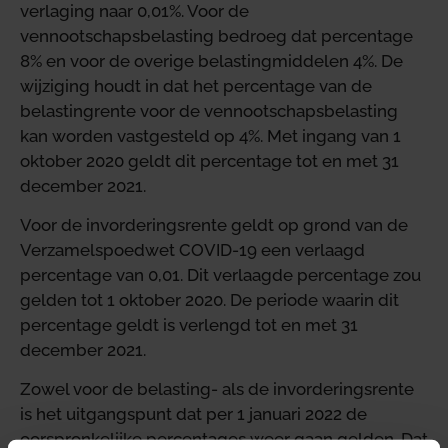
verlaging naar 0,01%. Voor de
vennootschapsbelasting bedroeg dat percentage
8% en voor de overige belastingmiddelen 4%. De
wijziging houdt in dat het percentage van de
belastingrente voor de vennootschapsbelasting
kan worden vastgesteld op 4%. Met ingang van 1
oktober 2020 geldt dit percentage tot en met 31
december 2021.
Voor de invorderingsrente geldt op grond van de
Verzamelspoedwet COVID-19 een verlaagd
percentage van 0,01. Dit verlaagde percentage zou
gelden tot 1 oktober 2020. De periode waarin dit
percentage geldt is verlengd tot en met 31
december 2021.
Zowel voor de belasting- als de invorderingsrente
is het uitgangspunt dat per 1 januari 2022 de
oorspronkelijke percentages weer gaan gelden. Dat