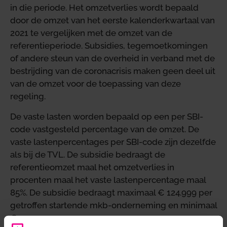
in die periode. Het omzetverlies wordt bepaald
door de omzet van het eerste kalenderkwartaal van
2021 te vergelijken met de omzet van de
referentieperiode. Subsidies, tegemoetkomingen
of andere steun van de overheid in verband met de
bestrijding van de coronacrisis maken geen deel uit
van de omzet voor de toepassing van deze
regeling.
De vaste lasten worden bepaald op een per SBI-
code vastgesteld percentage van de omzet. De
vaste lastenpercentages per SBI-code zijn dezelfde
als bij de TVL. De subsidie bedraagt de
referentieomzet maal het omzetverlies in
procenten maal het vaste lastenpercentage maal
85%. De subsidie bedraagt maximaal € 124.999 per
getroffen startende mkb-onderneming en minimaal
€ 1.500.