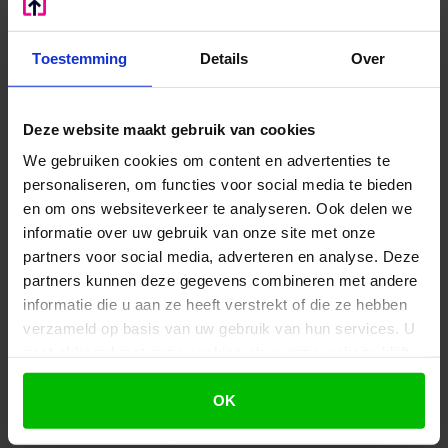
Aanvragen voor deze regeling kunnen vanaf 31 mei
2021 worden ingediend bij de Rijksdienst voor
Toestemming
Details
Over
Ondernemend Nederland (RVO.nl) via een daartoe
beschikbaar gesteld formulier.
Deze website maakt gebruik van cookies
Om het risico op misbruik en oneigenlijk gebruik
van deze regeling te beperken, moeten
We gebruiken cookies om content en advertenties te
ondernemingen die tussen 16 maart 2020 en 30 juni
personaliseren, om functies voor social media te bieden
en om ons websiteverkeer te analyseren. Ook delen we
2020 zijn ingeschreven en die een subsidie van
informatie over uw gebruik van onze site met onze
minimaal € 25.000 aanvragen, een verklaring van
partners voor social media, adverteren en analyse. Deze
een onafhankelijke deskundige aanleveren. De
partners kunnen deze gegevens combineren met andere
deskundige derde kan deze verklaring
informatie die u aan ze heeft verstrekt of die ze hebben
onafhankelijk van de aanvrager indienen op het
verzameld op basis van uw gebruik van hun services. U
portaal van RVO.nl. Aanvragen kunnen worden
gaat akkoord met onze cookies als u onze website blijft
ingediend tot en met 12 juli. RVO.nl stelt de
gebruiken.
subsidie direct vast en werkt dus niet met
OK
voorschotten. De uiterste datum van
subsidievaststelling is 31 december 2021.