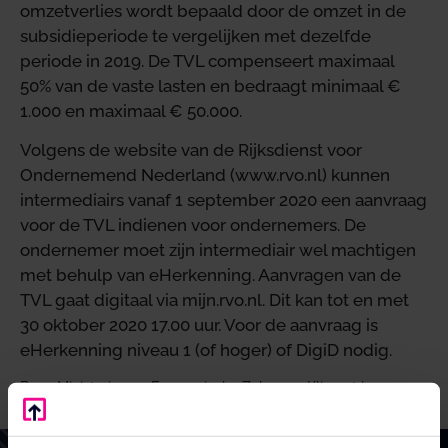
omzetverlies wordt bepaald door de omzet in de
subsidieperiode te vergelijken met dezelfde
periode in 2019. De TVL compenseert maximaal
50% van de vaste lasten en bedraagt minimaal €
1.000 en maximaal € 50.000.
Volgens de website van de Rijksdienst voor
Ondernemend Nederland (www.rvo.nl) kunnen
intermediairs vanaf 1 september 2020 een aanvraag
voor de TVL indienen voor ondernemers. De
ondernemer moet zijn intermediair wel machtigen
met behulp van eHerkenning. Aanvragen van de
TVL gaat digitaal via mijn.rvo.nl. Dit kan tot en met
30 oktober 2020 17.00 uur. Voor de aanvraag is
eHerkenning niveau 1 (of hoger) of DigiD nodig.
Bron: Ministerie van Economische Zaken en Klimaat |
publicatie | 20-08-2020