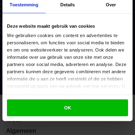
Toestemming
Details
Over
Vertrouw op BoekZo, net als
honderden andere ondernemers
Deze website maakt gebruik van cookies
Als financieel en belastingadviseurs coachen we en
We gebruiken cookies om content en advertenties te
doen we waar we goed in zijn. Voor het MKB en
personaliseren, om functies voor social media te bieden
consultants. Met vaste prijzen, scherp advies en
en om ons websiteverkeer te analyseren. Ook delen we
brede ondersteuning.
informatie over uw gebruik van onze site met onze
partners voor social media, adverteren en analyse. Deze
partners kunnen deze gegevens combineren met andere
Mijn voordeel berekenen
informatie die u aan ze heeft verstrekt of die ze hebben
verzameld op basis van uw gebruik van hun services. U
gaat akkoord met onze cookies als u onze website blijft
gebruiken.
OK
Algemeen