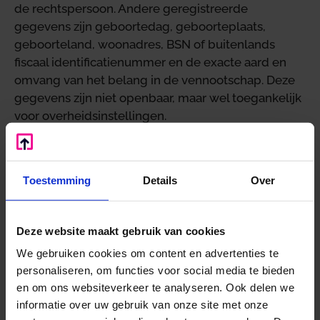
de rechtspersoon. Andere geregistreerde
gegevens zijn geboortedag, geboorteplaats,
geboorteland, woonadres, BSN of buitenlands
fiscaal identificatienummer en de exacte aard en
omvang van het belang in de vennootschap. Deze
gegevens zijn niet openbaar, maar wel toegankelijk
voor overheidsinstellingen.
De registratieplicht geldt voor in Nederland
opgerichte vennootschappen en andere
rechtspersonen, zoals bv’s, stichtingen en
Toestemming
Details
Over
verenigingen. Buitenlandse ondernemingen en
rechtspersonen, die een onderneming in
Deze website maakt gebruik van cookies
Nederland drijven, moeten zich wel in het
handelsregister inschrijven, maar hoeven hun UBO’s
We gebruiken cookies om content en advertenties te
niet in Nederland te registreren.
personaliseren, om functies voor social media te bieden
en om ons websiteverkeer te analyseren. Ook delen we
Bron: Overig | wetswijziging | 35 179, Staatsblad 2020, 231 | 22-
informatie over uw gebruik van onze site met onze
06-2020