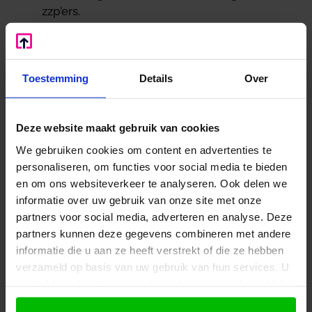
zzp’ers.
D66
beschouwt zzp’ers als ondernemer;
Toestemming
Details
Over
wil meer ruimte voor ondernemen;
wil modelcontracten vervangen door een
Zelfstandigenverklaring, waardoor inhouding
Deze website maakt gebruik van cookies
van loonheffing achterwege kan blijven;
We gebruiken cookies om content en advertenties te
zzp’er behoudt zelfstandigenaftrek;
personaliseren, om functies voor social media te bieden
wil collectief verzekeren makkelijker maken;
en om ons websiteverkeer te analyseren. Ook delen we
wil vrijwillige aansluiting bij pensioenregeling
informatie over uw gebruik van onze site met onze
mogelijk maken;
partners voor social media, adverteren en analyse. Deze
wil fiscaal vriendelijk sparen voor zzp’ers
partners kunnen deze gegevens combineren met andere
vereenvoudigen.
informatie die u aan ze heeft verstrekt of die ze hebben
Overeenkomsten en verschillen
verzameld op basis van uw gebruik van hun services. U
gaat akkoord met onze cookies als u onze website blijft
Eerste conclusie van de vergelijking van de
gebruiken.