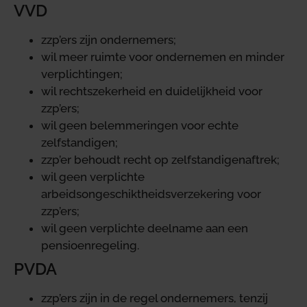
VVD
zzp’ers zijn ondernemers;
wil meer ruimte voor ondernemen en minder
verplichtingen;
wil rechtszekerheid en duidelijkheid voor
zzp’ers;
wil geen belemmeringen voor echte
zelfstandigen;
zzp’er behoudt recht op zelfstandigenaftrek;
wil geen verplichte
arbeidsongeschiktheidsverzekering voor
zzp’ers;
wil geen verplichte deelname aan een
pensioenregeling.
PVDA
zzp’ers zijn in de regel ondernemers, tenzij