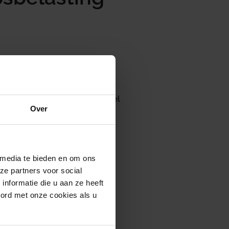
 wijziging op het wetsvoorstel
Over
ng van de verliesverrekening
loeit voort uit aanbevelingen
ls.
 in de tijd worden verrekend
 media te bieden en om ons
esverrekening beperkt tot een
ze partners voor social
eden. Tegenover de verruiming
nformatie die u aan ze heeft
ng van de omvang van de in
oord met onze cookies als u
enen verliezen uit voorgaande
verrekening in een bepaald