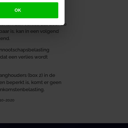
d met 50% van de resterende
n. Het komt erop neer dat
OK
ar zijn, mits er voldoende
ekenen. Een verlies dat door de
baar is, kan in een volgend
kend.
vennootschapsbelasting
 dat een verlies wordt
nghouders (box 2) in de
en beperkt is, komt er geen
 inkomstenbelasting.
-10-2020