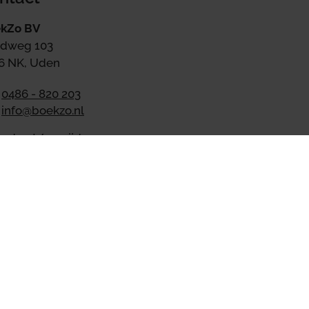
kZo BV
dweg 103
6 NK, Uden
0486 - 820 203
info@boekzo.nl
ndag t/m vrijdag van 09:00
17:00 bereikbaar