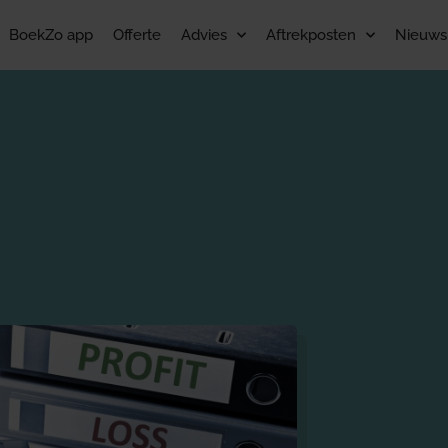
BoekZo app
Offerte
Advies
Aftrekposten
Nieuws