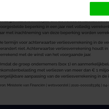
jaar beperkt tot een bedrag van € 1 miljoen, vermeerder
elastbare winst na aftrek van een bedrag van € 1 miljoe
erliezen tot een bedrag van € 1 miljoen altijd verrekenba
inst gemaakt is in het jaar om dit verlies te kunnen verr
oorgestelde beperking in een jaar niet volledig verreken
jaar met inachtneming van deze beperking worden verre
De termijn voor achterwaartse verliesverrekening in de 
erandert niet. Achterwaartse verliesverrekening houdt in
verrekend met de winst van het voorgaande jaar.
Omdat de groep ondernemers (box 1) en aanmerkelijkbela
inkomstenbelasting met verliezen van meer dan € 1 miljo
vergelijkbare aanpassing van de verliesverrekening in de
ron: Ministerie van Financiën | wetsvoorstel | 2020-0000183365 | 04