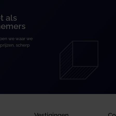
t als
nemers
 doen we waar we
prijzen, scherp
Vestigingen
Co