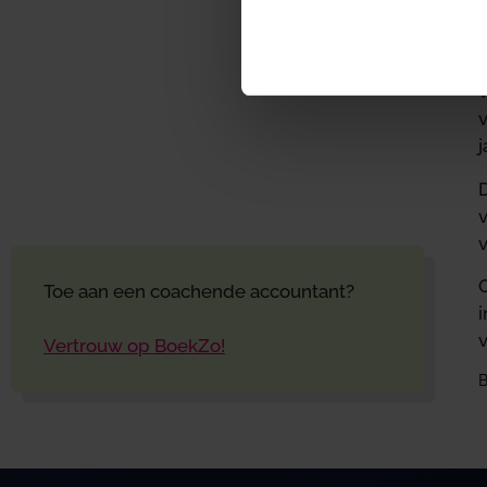
b
v
w
v
v
Toe aan een coachende accountant?
Vertrouw op BoekZo!
B