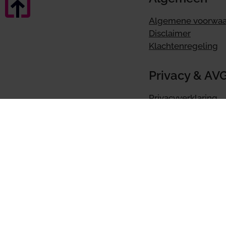
Algemene voorwa
Disclaimer
Klachtenregeling
Privacy & AV
Privacyverklaring
AVG
Cookievoorkeuren i
Online boek
BoekZo app
Tellow
Ervaringen Tellow
Tellow koppelinge