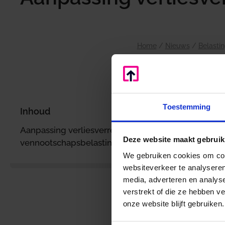
Home
/
Nieuws
/
Belasti
D
Toestemming
Inhoud
Aanpassing verliesverrekening
Deze website maakt gebruik
vennootschapsbelasting
We gebruiken cookies om cont
m
websiteverkeer te analyseren
p
media, adverteren en analys
verstrekt of die ze hebben v
onze website blijft gebruiken.
e