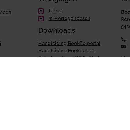
Uden
arden
Boe
's-Hertogenbosch
Ron
540
Downloads
G
Handleiding BoekZo portal
Handleiding BoekZo app
Belastingdienst BTW-Alert app
Maa
tot 
nstellen
Snel naar
houden
Accountant | Accountancy
Administratie |
Administratiekantoor
Belastingadvies
Boekhouder
n