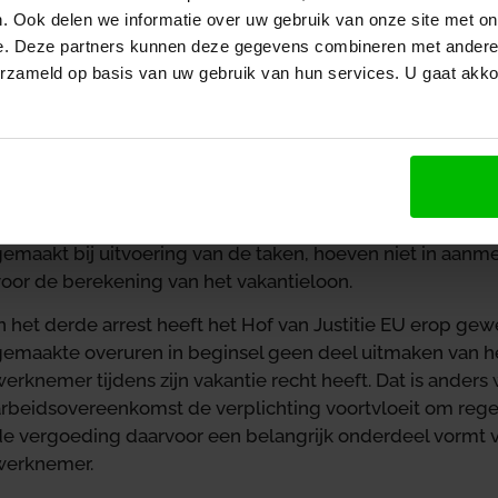
akantie. De strekking van het oudste arrest is dat de wer
. Ook delen we informatie over uw gebruik van onze site met on
ijn normale loon dient te ontvangen.
e. Deze partners kunnen deze gegevens combineren met andere i
erzameld op basis van uw gebruik van hun services. U gaat akk
In het tweede arrest was aan de orde hoe moet worden b
van een werknemer is als dat loon uit verschillende comp
of van Justitie EU moet in een dergelijk geval een speci
uitgevoerd. Alle vergoedingen die de werknemer ontvangt
taken, die hem in de arbeidsovereenkomst zijn opgedrage
globale beloning. De vergoeding van occasionele of bij
gemaakt bij uitvoering van de taken, hoeven niet in aa
voor de berekening van het vakantieloon.
In het derde arrest heeft het Hof van Justitie EU erop g
gemaakte overuren in beginsel geen deel uitmaken van 
erknemer tijdens zijn vakantie recht heeft. Dat is anders
arbeidsovereenkomst de verplichting voortvloeit om reg
de vergoeding daarvoor een belangrijk onderdeel vormt v
werknemer.