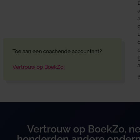
a
u
o
Toe aan een coachende accountant?
g
Vertrouw op BoekZo!
B
Vertrouw op BoekZo, ne
honderden andere onder