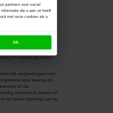
knemer tijdens zijn vakantie
ze partners voor social
nformatie die u aan ze heeft
oord met onze cookies als u
epaald wat het normale loon
onenten bestaat. Volgens het
fieke analyse worden
 voor de uitvoering van de
OK
n, worden gerekend tot zijn
komende kosten, die worden
nmerking te worden genomen
ewezen dat vergoedingen voor
het gewone loon waarop de
 wanneer uit de
elmatig overuren te maken en
an de totale beloning van de