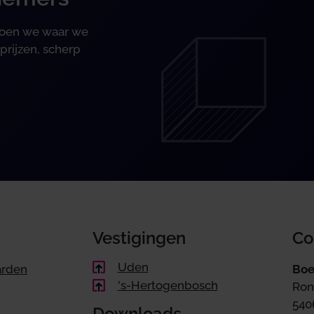
 doen we waar we
prijzen, scherp
Vestigingen
Co
Uden
arden
Boe
's-Hertogenbosch
Ron
540
Downloads