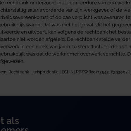
De rechtbank onderzocht in een procedure van een werkn
chterstallig salaris vorderde van zijn werkgever, of de 
arbeidsovereenkomst of de cao verplicht was overuren te
gebruikelijk waren. Dat was niet het geval. Uit het gege
itvoerde en uitvoert, kan volgens de rechtbank het besta
daartoe niet worden afgeleid. De rechtbank stelde verder
verwerk in een reeks van jaren zo sterk fluctueerde, dat 
ebruikelijk was dat de werknemer overwerk verrichtte. De
afgewezen.
ron: Rechtbank | jurisprudentie | ECLINLRBZWB20213543, 8393007 | 
t als
nemers