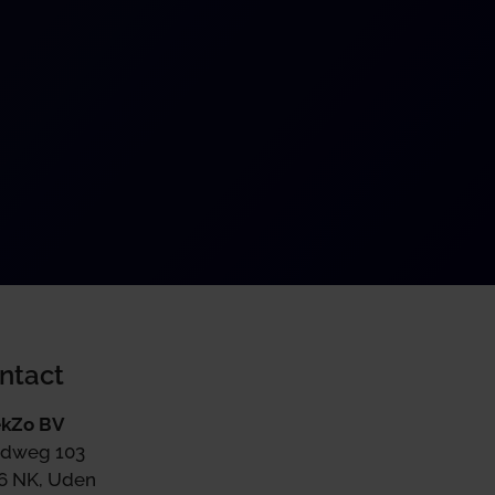
ntact
kZo BV
dweg 103
6 NK, Uden