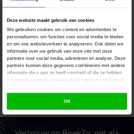
opgenomen dat de regeling wordt aangemerkt als
een gelijkwaardige voorziening.
Deze website maakt gebruik van cookies
Naar het oordeel van het hof is de premievrije
We gebruiken cookies om content en advertenties te
opbouw van het pensioen na de beëindiging van
personaliseren, om functies voor social media te bieden
de arbeidsovereenkomst wegens
en om ons websiteverkeer te analyseren. Ook delen we
arbeidsongeschiktheid te beschouwen als een
informatie over uw gebruik van onze site met onze
compensatie voor de gevolgen van het ontslag.
partners voor social media, adverteren en analyse. Deze
Volgens een arrest van de Hoge Raad is voor
partners kunnen deze gegevens combineren met andere
gelijkwaardigheid niet vereist dat de in de cao
informatie die u aan ze heeft verstrekt of die ze hebben
opgenomen voorziening is gericht op het
verzameld op basis van uw gebruik van hun services. U
voorkomen van werkloosheid of het bekorten van
gaat akkoord met onze cookies als u onze website blijft
de periode van werkloosheid.
gebruiken.
OK
Bron: Hof Den Bosch | jurisprudentie | ECLINLGHSHE2020371,
200.259.191_01 | 05-02-2020
Vertrouw op BoekZo, net als