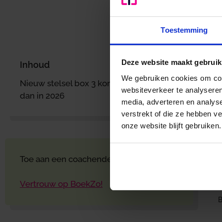
Toestemming
D
w
Deze website maakt gebruik
Inhoud
o
We gebruiken cookies om cont
Nieuw stelsel box 3 komt niet eerder
V
websiteverkeer te analyseren
dan in 2026
media, adverteren en analys
verstrekt of die ze hebben v
onze website blijft gebruiken.
Toe aan een coachende accountant?
Vertrouw op BoekZo!
B