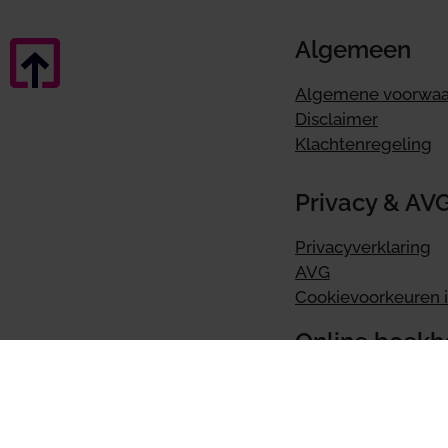
Algemeen
Algemene voorwa
Disclaimer
Klachtenregeling
Privacy & AV
Privacyverklaring
AVG
Cookievoorkeuren i
Online boek
BoekZo app
Tellow
Ervaringen Tellow