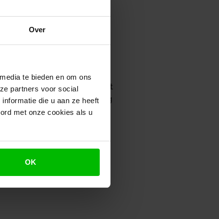
Over
fing in box 3 over het
t betekent dat de
langer blijft bestaan.
 media te bieden en om ons
25 worden ingevoerd. Door het
ze partners voor social
rmee samenhangende regeling
nformatie die u aan ze heeft
datum niet meer haalbaar.
oord met onze cookies als u
rkelijke verdeling van
 maakt deel uit van het
weede Kamer wordt gestuurd.
OK
erstel voor niet-