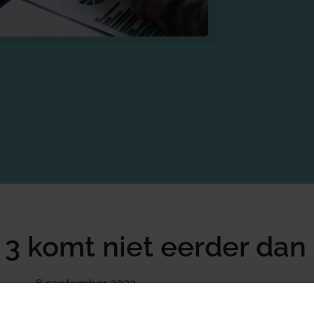
 3 komt niet eerder dan
8 september 2022
enbelasting
/
Nieuw stelsel box 3 komt niet eerder dan in 2026