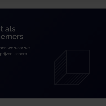
t als
nemers
 doen we waar we
prijzen, scherp