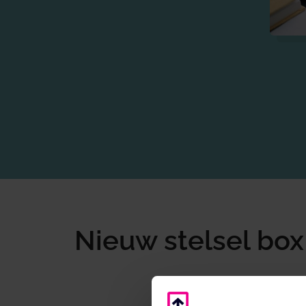
Nieuw stelsel box
Home
/
Nieuws
/
Inkomst