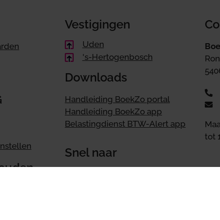
Vestigingen
Co
Uden
arden
Boe
's-Hertogenbosch
Ron
540
Downloads
G
Handleiding BoekZo portal
Handleiding BoekZo app
Belastingdienst BTW-Alert app
Maa
tot 
nstellen
Snel naar
houden
Accountant | Accountancy
Administratie |
Administratiekantoor
Belastingadvies