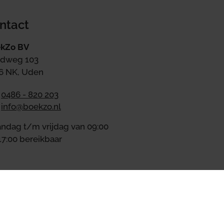
ntact
kZo BV
dweg 103
6 NK, Uden
0486 - 820 203
info@boekzo.nl
ndag t/m vrijdag van 09:00
17:00 bereikbaar