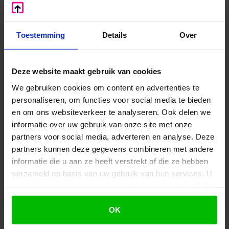
gelegde stukken indien geen gebruik is gemaakt
van het inzagerecht. De Hoge Raad merkt op dat
het aan het bestuursorgaan is hoe dit gestalte geeft
Toestemming
Details
Over
aan het recht op afgifte van afschriften van ter
inzage gelegde stukken: overhandigen op kantoor
of toezenden.
Deze website maakt gebruik van cookies
De Hoge Raad onderschrijft het oordeel van het hof
We gebruiken cookies om content en advertenties te
dat de heffingsambtenaar op grond van de Wet
personaliseren, om functies voor social media te bieden
WOZ verplicht is de gevraagde stukken toe te
en om ons websiteverkeer te analyseren. Ook delen we
zenden.
informatie over uw gebruik van onze site met onze
partners voor social media, adverteren en analyse. Deze
Mocht u in de bezwaarfase geen gebruik willen
partners kunnen deze gegevens combineren met andere
maken van het inzagerecht, wees u er dan van
informatie die u aan ze heeft verstrekt of die ze hebben
bewust dat de overheid u geen afschriften hoeft te
verzameld op basis van uw gebruik van hun services. U
verstrekken van stukken die ter inzage zijn gelegd.
gaat akkoord met onze cookies als u onze website blijft
Maar heeft u bezwaar gemaakt tegen de WOZ-
gebruiken.
beschikking, dan kunt u zich een rit besparen door
OK
de heffingsambtenaar te verzoeken u de gewenste