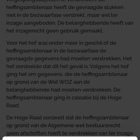
heffingsambtenaar heeft de gevraagde stukken
niet in de bezwaarfase verstrekt, maar wel ter
inzage aangeboden. De belanghebbende heeft van
het inzagerecht geen gebruik gemaakt.
Voor het hof was onder meer in geschil of de
heffingsambtenaar in de bezwaarfase de
gevraagde gegevens had moeten verstrekken. Het
hof oordeelde dat dit het geval is. Volgens het hof
ging het om gegevens, die de heffingsambtenaar
op grond van de Wet WOZ aan de
belanghebbende had moeten verstrekken. De
heffingsambtenaar ging in cassatie bij de Hoge
Raad.
De Hoge Raad oordeelt dat de heffingsambtenaar
op grond van de Algemene wet bestuursrecht
geen afschriften hoeft te verstrekken van ter inzage