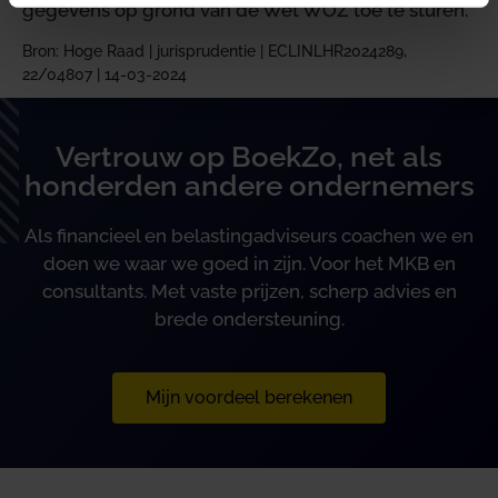
gegevens op grond van de Wet WOZ toe te sturen.
Bron: Hoge Raad | jurisprudentie | ECLINLHR2024289,
22/04807 | 14-03-2024
Vertrouw op BoekZo, net als
honderden andere ondernemers
Als financieel en belastingadviseurs coachen we en
doen we waar we goed in zijn. Voor het MKB en
consultants. Met vaste prijzen, scherp advies en
brede ondersteuning.
Mijn voordeel berekenen