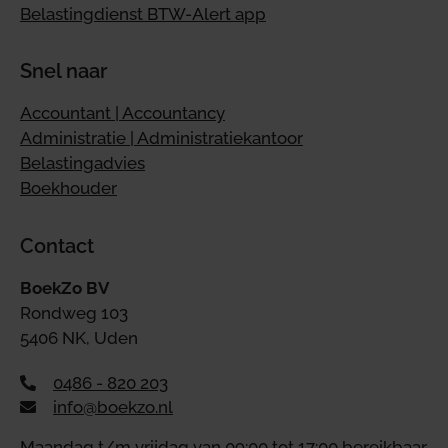
Belastingdienst BTW-Alert app
Snel naar
Accountant | Accountancy
Administratie | Administratiekantoor
Belastingadvies
Boekhouder
Contact
BoekZo BV
Rondweg 103
5406 NK, Uden
0486 - 820 203
info@boekzo.nl
Maandag t/m vrijdag van 09:00 tot 17:00 bereikbaar