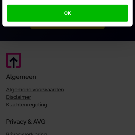
brede ondersteuning.
gebruiken.
OK
Mijn voordeel berekenen
Algemeen
Algemene voorwaarden
Disclaimer
Klachtenregeling
Privacy & AVG
Privacyverklaring