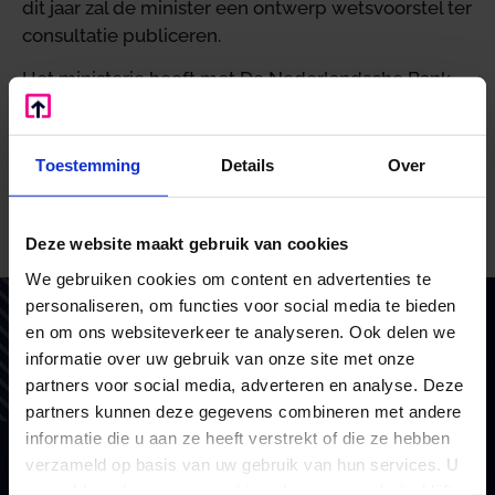
dit jaar zal de minister een ontwerp wetsvoorstel ter
consultatie publiceren.
Het ministerie heeft met De Nederlandsche Bank
onderzoek gedaan naar de toekomstige inrichting
van de chartale keten. Het onderzoeksrapport is
aan de Tweede Kamer aangeboden. In het rapport
Toestemming
Details
Over
zijn meerdere opties uitgewerkt.
Bron: Ministerie van Financiën | publicatie | 2023-0000086274 |
Deze website maakt gebruik van cookies
30-05-2023
We gebruiken cookies om content en advertenties te
personaliseren, om functies voor social media te bieden
Vertrouw op BoekZo, net als
en om ons websiteverkeer te analyseren. Ook delen we
honderden andere ondernemers
informatie over uw gebruik van onze site met onze
partners voor social media, adverteren en analyse. Deze
partners kunnen deze gegevens combineren met andere
Als financieel en belastingadviseurs coachen we en
informatie die u aan ze heeft verstrekt of die ze hebben
doen we waar we goed in zijn. Voor het MKB en
verzameld op basis van uw gebruik van hun services. U
consultants. Met vaste prijzen, scherp advies en
gaat akkoord met onze cookies als u onze website blijft