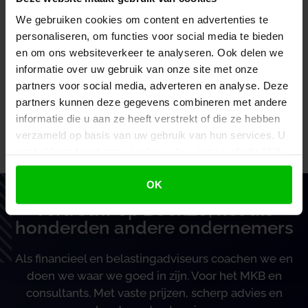
We gebruiken cookies om content en advertenties te
personaliseren, om functies voor social media te bieden
18 jaar
45,5%
€ 6,55
en om ons websiteverkeer te analyseren. Ook delen we
informatie over uw gebruik van onze site met onze
partners voor social media, adverteren en analyse. Deze
Het referentiemaandloon bedraagt per 1 juli 2025
partners kunnen deze gegevens combineren met andere
bruto € 2.245,80.
informatie die u aan ze heeft verstrekt of die ze hebben
Bron:Ministerie van Sociale Zaken en Werkgelegenheid |
verzameld op basis van uw gebruik van hun services. U
besluit | nr. 2025-0000069776, Staatscourant 2025, 12264 | 31-
gaat akkoord met onze cookies als u onze website blijft
03-2025
gebruiken.
OK
Vertrouw op BoekZo, net als
honderden andere ondernemers
Als financieel en belastingadviseurs coachen we en
doen we waar we goed in zijn. Voor het MKB en
consultants. Met vaste prijzen, scherp advies en