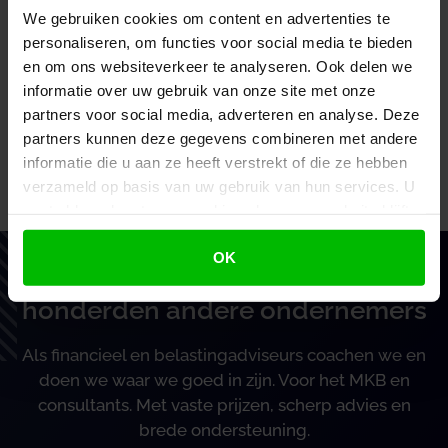
We gebruiken cookies om content en advertenties te
personaliseren, om functies voor social media te bieden
18 jaar
45,5%
€ 6,69
en om ons websiteverkeer te analyseren. Ook delen we
informatie over uw gebruik van onze site met onze
partners voor social media, adverteren en analyse. Deze
Het referentiemaandloon bedraagt per 1 juli 2025
partners kunnen deze gegevens combineren met andere
bruto € 2.294,40.
informatie die u aan ze heeft verstrekt of die ze hebben
verzameld op basis van uw gebruik van hun services. U
Bron:Ministerie van Sociale Zaken en Werkgelegenheid |
gaat akkoord met onze cookies als u onze website blijft
besluit | 2025-0000213859 | 30-09-2025
gebruiken.
OK
Vertrouw op BoekZo, net als
honderden andere ondernemers
Als financieel en belastingadviseurs coachen we en
doen we waar we goed in zijn. Voor het MKB en
consultants. Met vaste prijzen, scherp advies en
brede ondersteuning.