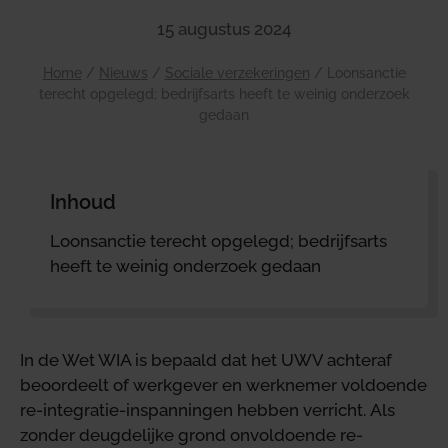
15 augustus 2024
Home
/
Nieuws
/
Sociale verzekeringen
/
Loonsanctie
terecht opgelegd; bedrijfsarts heeft te weinig onderzoek
gedaan
Inhoud
Loonsanctie terecht opgelegd; bedrijfsarts
heeft te weinig onderzoek gedaan
In de Wet WIA is bepaald dat het UWV achteraf
beoordeelt of werkgever en werknemer voldoende
re-integratie-inspanningen hebben verricht. Als
zonder deugdelijke grond onvoldoende re-