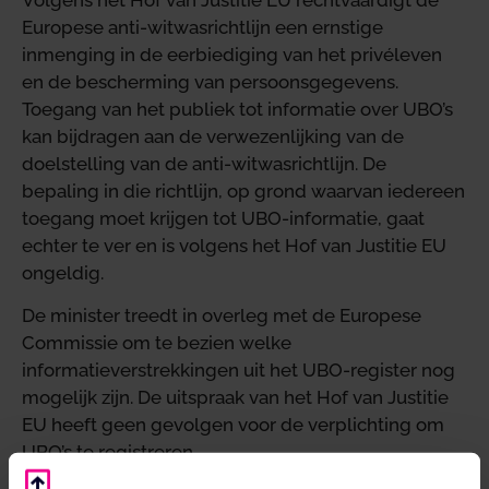
Europese anti-witwasrichtlijn een ernstige
inmenging in de eerbiediging van het privéleven
en de bescherming van persoonsgegevens.
Toegang van het publiek tot informatie over UBO’s
kan bijdragen aan de verwezenlijking van de
doelstelling van de anti-witwasrichtlijn. De
bepaling in die richtlijn, op grond waarvan iedereen
toegang moet krijgen tot UBO-informatie, gaat
echter te ver en is volgens het Hof van Justitie EU
ongeldig.
De minister treedt in overleg met de Europese
Commissie om te bezien welke
informatieverstrekkingen uit het UBO-register nog
mogelijk zijn. De uitspraak van het Hof van Justitie
EU heeft geen gevolgen voor de verplichting om
UBO’s te registreren.