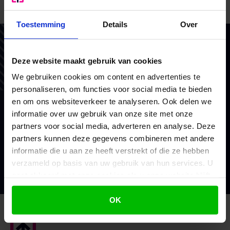
Bron: Ministerie van Financiën | publicatie | 2022-0000285345;
ECLI:EU:C:2022:912 | 21-11-2022
Toestemming
Details
Over
Vertrouw op BoekZo, net als
Deze website maakt gebruik van cookies
honderden andere ondernemers
We gebruiken cookies om content en advertenties te
Als financieel en belastingadviseurs coachen we en
personaliseren, om functies voor social media te bieden
doen we waar we goed in zijn. Voor het MKB en
en om ons websiteverkeer te analyseren. Ook delen we
consultants. Met vaste prijzen, scherp advies en
informatie over uw gebruik van onze site met onze
brede ondersteuning.
partners voor social media, adverteren en analyse. Deze
partners kunnen deze gegevens combineren met andere
informatie die u aan ze heeft verstrekt of die ze hebben
Mijn voordeel berekenen
verzameld op basis van uw gebruik van hun services. U
gaat akkoord met onze cookies als u onze website blijft
gebruiken.
OK