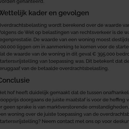
worden gehanteerd.
Wettelijk kader en gevolgen
Overdrachtsbelasting wordt berekend over de waarde va
Volgens de Wet op belastingen van rechtsverkeer is de wa
tegenprestatie. De waarde van een woning moest destijd
00.000 liggen om in aanmerking te komen voor de starters
dat de waarde van de woning in dit geval € 395.000 bedr
tartersvrijstelling van toepassing was. Dit betekent dat
teruggaaf van de betaalde overdrachtsbelasting.
Conclusie
Het hof heeft duidelijk gemaakt dat de tussen onafhanke
oopprijs doorgaans de juiste maatstaf is voor de heffing 
er geen sprake is van marktverstorende omstandigheden. T
een woning over de juiste toepassing van de overdrachtsb
startersvrijstelling? Neem contact met ons op voor desku