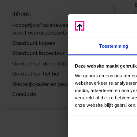
E
Inhoud
D
Koopprijs of taxatiewaarde: waarover
d
wordt overdrachtsbelasting betaald?
s
Standpunt kopers
Toestemming
Standpunt inspecteur
Oordeel van de rechtbank
Deze website maakt gebruik
Oordeel van het hof
We gebruiken cookies om cont
websiteverkeer te analyseren
Wettelijk kader en gevolgen
media, adverteren en analys
Conclusie
verstrekt of die ze hebben v
onze website blijft gebruiken.