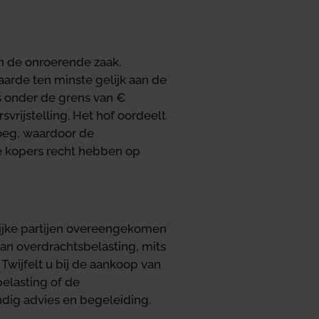
n de onroerende zaak.
arde ten minste gelijk aan de
s onder de grens van €
vrijstelling. Het hof oordeelt
oeg, waardoor de
 de kopers recht hebben op
lijke partijen overeengekomen
van overdrachtsbelasting, mits
wijfelt u bij de aankoop van
elasting of de
ndig advies en begeleiding.