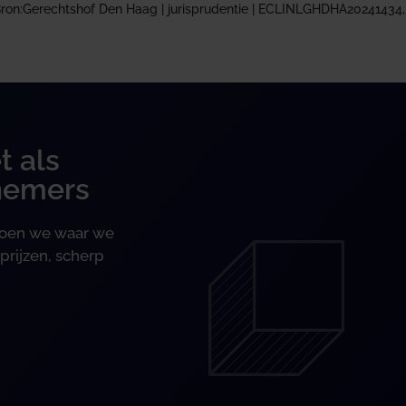
ron:Gerechtshof Den Haag | jurisprudentie | ECLINLGHDHA20241434,
t als
nemers
 doen we waar we
prijzen, scherp