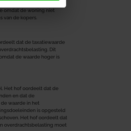
r stelt bovendien dat de
de omdat de woning niet
 van de kopers.
ordeelt dat de taxatiewaarde
overdrachtsbelasting. Dit
s, omdat de waarde hoger is
. Het hof oordeelt dat de
onden en dat de
 de waarde in het
ringsdoeleinden is opgesteld
eschoven. Het hof oordeelt dat
van overdrachtsbelasting moet