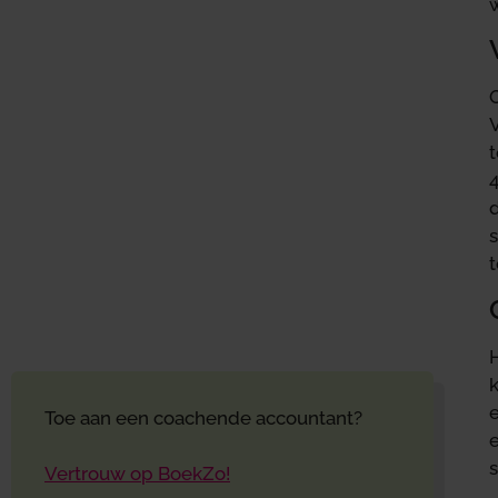
4
s
k
Toe aan een coachende accountant?
Vertrouw op BoekZo!