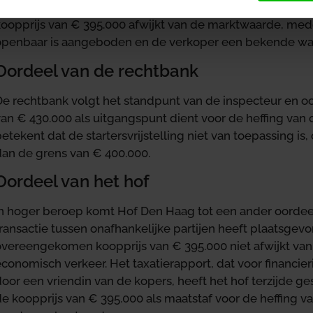
economisch verkeer zou vertegenwoordigen. De inspecteu
koopprijs van € 395.000 afwijkt van de marktwaarde, me
openbaar is aangeboden en de verkoper een bekende was
Oordeel van de rechtbank
De rechtbank volgt het standpunt van de inspecteur en o
an € 430.000 als uitgangspunt dient voor de heffing van 
etekent dat de startersvrijstelling niet van toepassing i
dan de grens van € 400.000.
Oordeel van het hof
In hoger beroep komt Hof Den Haag tot een ander oordeel
ransactie tussen onafhankelijke partijen heeft plaatsgev
overeengekomen koopprijs van € 395.000 niet afwijkt van
conomisch verkeer. Het taxatierapport, dat voor financie
oor een vriendin van de kopers, heeft het hof terzijde g
de koopprijs van € 395.000 als maatstaf voor de heffing 