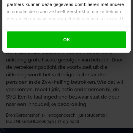
partners kunnen deze gegevens combineren met andere
te zetten. Tegen beslissingen van de SVB staan
informatie die u aan ze heeft verstrekt of die ze hebben
rechtsmiddelen open bij de algemene
verzameld op basis van uw gebruik van hun services. U
bestuursrechter. De vrouw heeft die route
gaat akkoord met onze cookies als u onze website blijft
bewandeld, maar haar bezwaar was te laat.
gebruiken.
Termijnen zijn streng
OK
Deze uitspraak illustreert hoe een kleine AOW-
uitkering grote fiscale gevolgen kan hebben. Door
de verzekeringsplicht die voortvloeit uit die
uitkering wordt het volledige buitenlandse
pensioen in de Zvw-heffing betrokken. Wie dat wil
voorkomen, moet tijdig actie ondernemen bij de
SVB. Een te laat ingediend bezwaar sluit de deur
naar een inhoudelijke beoordeling.
Bron:Gerechtshof ‘s-Hertogenbosch | jurisprudentie |
ECLI:NL:GHSHE:2026:740 | 17-03-2026