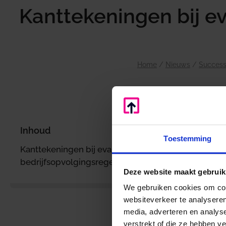
Kanttekeningen bij ev
Home
/
Nieuws
/
Success
Inhoud
Toestemming
d
Kanttekeningen bij evaluatie
bedrijfsopvolgingsregeling
Deze website maakt gebruik
We gebruiken cookies om cont
websiteverkeer te analyseren
media, adverteren en analys
verstrekt of die ze hebben v