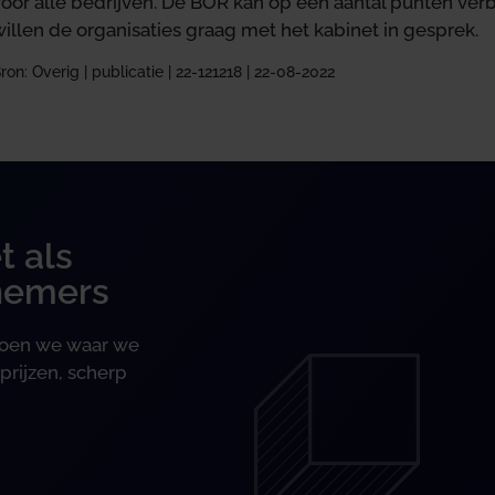
voor alle bedrijven. De BOR kan op een aantal punten ve
illen de organisaties graag met het kabinet in gesprek.
ron: Overig | publicatie | 22-121218 | 22-08-2022
t als
nemers
 doen we waar we
prijzen, scherp