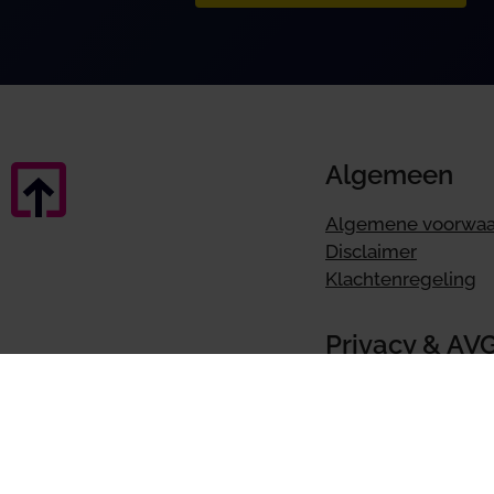
Algemeen
Algemene voorwa
Disclaimer
Klachtenregeling
Privacy & AV
Privacyverklaring
AVG
Cookievoorkeuren i