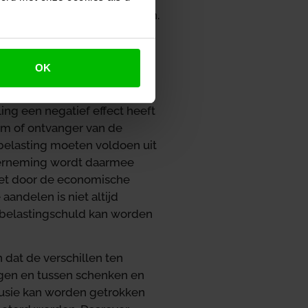
ntinuïteit van ondernemingen.
rie kwart van de gevallen
e kunnen betalen. Als
n verruimde betalingsregeling
OK
ng een negatief effect heeft
am of ontvanger van de
belasting moeten voldoen uit
derneming wordt daarmee
iet door de economische
andelen is niet altijd
belastingschuld kan worden
 dat de verschillen ten
ngen en tussen schenken en
lusie kan worden getrokken