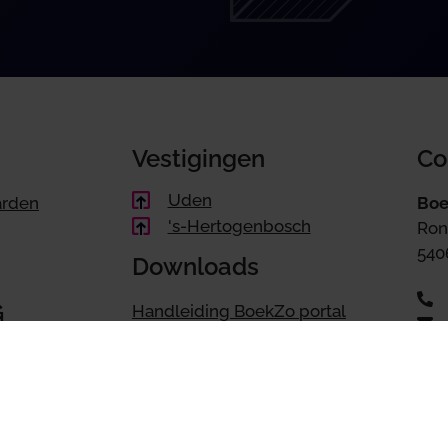
Vestigingen
Co
Uden
arden
Boe
's-Hertogenbosch
Ron
540
Downloads
G
Handleiding BoekZo portal
Handleiding BoekZo app
Belastingdienst BTW-Alert app
Maa
tot 
nstellen
Snel naar