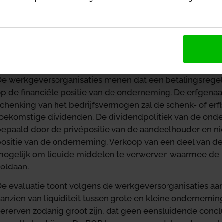
schenkbelasting (vrijwel) geen gevaar vormen voor de co
e BOR is volgens de evaluatie niet doelmatig, omdat in d
voldoende vrije middelen beschikbaar zijn om belasting t
alternatief voor de BOR wordt in het evaluatierapport ee
voor de verkrijger genoemd.
De werkgeversorganisaties menen dat een betalingsregeli
op de financiële positie van de onderneming. De erfgena
schenking van het bedrijfsvermogen zal de schenk- of erf
toekomstige dividenden. De dividendpolitiek van de on
bepaald door de privépositie van de aandeelhouder en n
ositie van de onderneming. Verkoop van een deel van de a
mogelijk om liquide middelen te verwerven waarmee de 
voldaan.
De evaluatie toont volgens de werkgeversorganisaties aan
aanzien van liquiditeit tussen grote en kleine ondernemi
vererven zodanig groot zijn, dat geen eensluidende conc