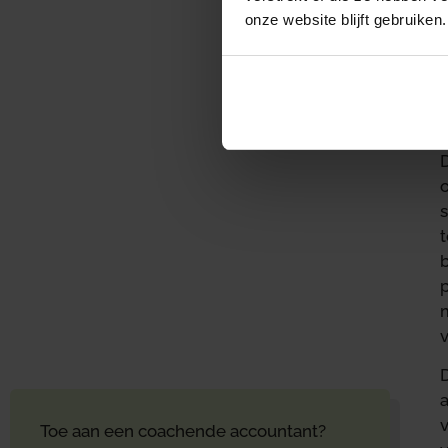
onze website blijft gebruiken.
D
p
Toe aan een coachende accountant?