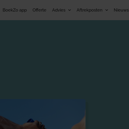
BoekZo app
Offerte
Advies
Aftrekposten
Nieuws