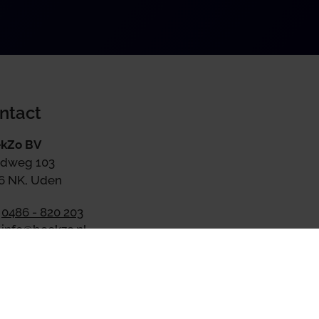
ntact
kZo BV
dweg 103
6 NK, Uden
0486 - 820 203
info@boekzo.nl
ndag t/m vrijdag van 09:00
17:00 bereikbaar