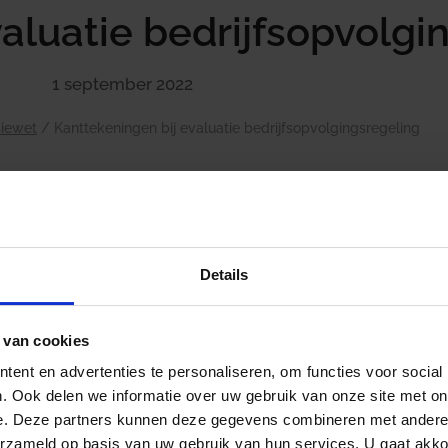
aluatie bedrijfsopvolgi
1 september 2022
iewet
/
Kanttekeningen bij evaluatie bedrijfsopvolgingsregeling
Werkgeversorganisaties hebben een reactie op de evalua
bedrijfsopvolgingsregeling (BOR) naar de Tweede Kamer 
Details
e evaluatie is dat de BOR doeltreffend, maar niet doelmat
te voorkomen dat belastingheffing een belemmering vor
gewenste bedrijfsoverdrachten. De heffing van erf-, sche
 van cookies
bij de verkrijging van ondernemingsvermogen leiden tot l
ent en advertenties te personaliseren, om functies voor social
waardoor de continuïteit van ondernemingen in gevaar k
. Ook delen we informatie over uw gebruik van onze site met on
door familiebedrijven toegepast.
e. Deze partners kunnen deze gegevens combineren met andere i
Volgens de evaluatie is de BOR doeltreffend omdat door d
erzameld op basis van uw gebruik van hun services. U gaat akk