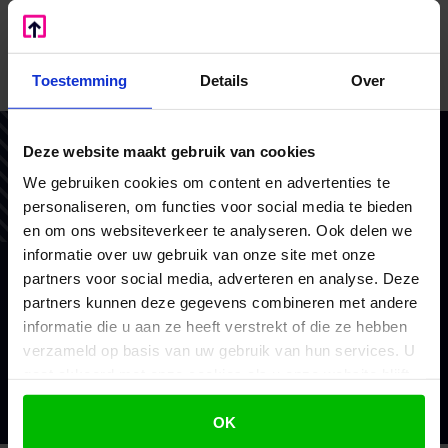
hypotheken voor de eigen woning altijd te
registreren.
Bron: Ministerie van Financiën | publicatie | 2023-0000004992
Toestemming
Details
Over
| 16-01-2023
Deze website maakt gebruik van cookies
Vertrouw op BoekZo, net als
We gebruiken cookies om content en advertenties te
honderden andere ondernemers
personaliseren, om functies voor social media te bieden
en om ons websiteverkeer te analyseren. Ook delen we
Als financieel en belastingadviseurs coachen we en
informatie over uw gebruik van onze site met onze
doen we waar we goed in zijn. Voor het MKB en
partners voor social media, adverteren en analyse. Deze
consultants. Met vaste prijzen, scherp advies en
partners kunnen deze gegevens combineren met andere
brede ondersteuning.
informatie die u aan ze heeft verstrekt of die ze hebben
verzameld op basis van uw gebruik van hun services. U
gaat akkoord met onze cookies als u onze website blijft
Mijn voordeel berekenen
gebruiken.
OK