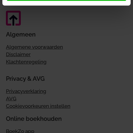
Algemeen
Algemene voorwaarden
Disclaimer
Klachtenregeling
Privacy & AVG
Privacyverklaring
AVG
Cookievoorkeuren instellen
Online boekhouden
BoekZo app