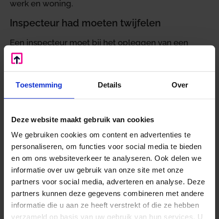
werk en woning.
Inspecteur had moeten twijfelen
Een inspecteur moet bij het opleggen van een
aanslag de aangifte vergelijken met de gegevens
in het dossier, waaronder de aangiften van
voorgaande jaren. In die aangiften stond jaar na jaar
Toestemming
Details
Over
verlies. De inspecteur had in redelijkheid moeten
twijfelen aan de juistheid van het aangegeven
ondernemingsverlies. Hij had vóór het opleggen
Deze website maakt gebruik van cookies
van de aanslag 2016 nader onderzoek moeten
We gebruiken cookies om content en advertenties te
doen. Door het nadere onderzoek na te laten
personaliseren, om functies voor social media te bieden
begaat hij een ambtelijk verzuim. Dat sluit
en om ons websiteverkeer te analyseren. Ook delen we
navordering uit.
informatie over uw gebruik van onze site met onze
partners voor social media, adverteren en analyse. Deze
Query bevestigt het verzuim
partners kunnen deze gegevens combineren met andere
Het hof ziet een bevestiging in het feit dat de
informatie die u aan ze heeft verstrekt of die ze hebben
inspecteur naar aanleiding van de query wél tot
verzameld op basis van uw gebruik van hun services. U