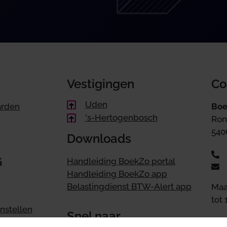
Vestigingen
Co
Uden
arden
Boe
's-Hertogenbosch
Ron
540
Downloads
G
Handleiding BoekZo portal
Handleiding BoekZo app
Belastingdienst BTW-Alert app
Maa
tot 
nstellen
Snel naar