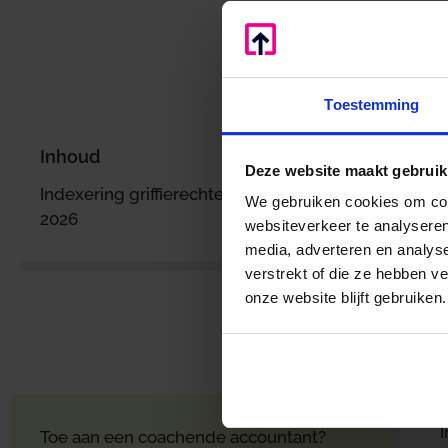
Home
/
Nieuws
/
F
Toestemming
Inhoud
Deze website maakt gebruik
Indexering griffierechten per 1 januari
v
We gebruiken cookies om cont
2026
websiteverkeer te analyseren
h
media, adverteren en analys
g
verstrekt of die ze hebben v
D
onze website blijft gebruiken.
b
e
g
b
I
Toe aan een coachende accountant?