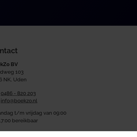
ntact
kZo BV
dweg 103
6 NK, Uden
0486 - 820 203
info@boekzo.nl
ndag t/m vrijdag van 09:00
17:00 bereikbaar