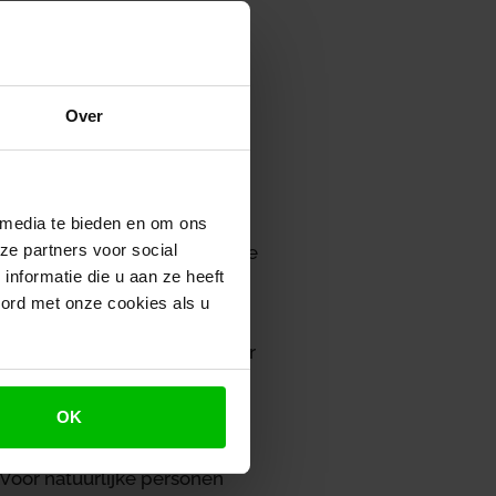
Over
ten griffierechten worden
verhoogd. De bedragen worden
prijsindex (CPI) sinds de
 en met 31 juli 2025). Volgens
 media te bieden en om ons
ze partners voor social
lle huishoudens) in die periode
nformatie die u aan ze heeft
oord met onze cookies als u
 Het griffierecht voor
sonen van € 53 naar € 54. Voor
een hoger tarief. Dat tarief
erste aanleg voor alle
OK
 naar € 397.
 Voor natuurlijke personen