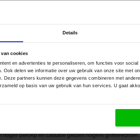
ormeel recht
/
Indexering griffierechten per 1 januari 2026
Details
Om een procedure voor de rechter te kunnen voeren, moe
betaald. Per 1 januari 2026 worden deze griffierechten 
 van cookies
geïndexeerd met het percentage waarmee de consumenten
orige indexering is gestegen (periode van 31 juli 2024 tot
ent en advertenties te personaliseren, om functies voor social
. Ook delen we informatie over uw gebruik van onze site met on
et Centraal Bureau voor de Statistiek is de CPI (totalen a
e. Deze partners kunnen deze gegevens combineren met andere i
estegen van 131,82 naar 135,69, een stijging van 2,94%.
erzameld op basis van uw gebruik van hun services. U gaat akk
e nieuwe bedragen zijn gepubliceerd in de Staatscourant.
elastingzaken in eerste aanleg gaat voor natuurlijke per
en aantal belastingzaken geldt voor natuurlijke personen 
aat van € 194 naar € 200. Voor rechtspersonen geldt in e
elastingzaken eenzelfde tarief. Dat tarief stijgt van € 385
n hoger beroep en cassatie gelden hogere griffierechten.