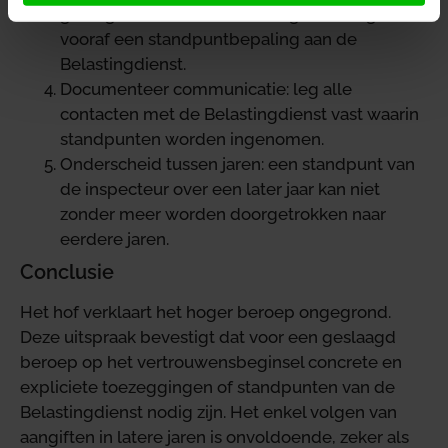
gevolgen van herstructureringen? Vraag dan
vooraf een standpuntbepaling aan de
Belastingdienst.
Documenteer communicatie: leg alle
contacten met de Belastingdienst vast waarin
standpunten worden ingenomen.
Onderscheid tussen jaren: een standpunt van
de inspecteur over een later jaar kan niet
zonder meer worden doorgetrokken naar
eerdere jaren.
Conclusie
Het hof verklaart het hoger beroep ongegrond.
Deze uitspraak bevestigt dat voor een geslaagd
beroep op het vertrouwensbeginsel concrete en
expliciete toezeggingen of standpunten van de
Belastingdienst nodig zijn. Het enkel volgen van
aangiften in latere jaren is onvoldoende, zeker als