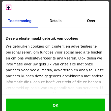
met zijn vragen over de HIR geen
verwachtingen gewekt;
met zijn standpunt over 2020 alleen iets
Toestemming
Details
Over
gezegd over de na 2016 gevormde HIR.
Lessen voor de praktijk
Deze website maakt gebruik van cookies
Deze uitspraak leert ondernemers en fiscalisten
We gebruiken cookies om content en advertenties te
belangrijke lessen over het vertrouwensbeginsel:
personaliseren, om functies voor social media te bieden
en om ons websiteverkeer te analyseren. Ook delen we
Expliciete standpunten zijn nodig: het enkel
informatie over uw gebruik van onze site met onze
volgen van aangiften in latere jaren is
partners voor social media, adverteren en analyse. Deze
onvoldoende om een beroep op het
partners kunnen deze gegevens combineren met andere
vertrouwensbeginsel te onderbouwen.
informatie die u aan ze heeft verstrekt of die ze hebben
Let op bij aandeelhouderswijzigingen: bij
verzameld op basis van uw gebruik van hun services. U
belangrijke aandeelhouderswijzigingen moet
gaat akkoord met onze cookies als u onze website blijft
rekening worden gehouden met het vrijvallen
gebruiken.
van fiscale reserves.
OK
Doe vooroverleg: wilt u zekerheid over fiscale