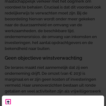
maatschappelijk verkeer met het oogmerk om
voordeel te behalen. Cruciaal is dat dit voordeel ook
redelijkerwijs te verwachten moet zijn. Bij de
beoordeling hiervan wordt onder meer gekeken
naar de duurzaamheid en omvang van de
werkzaamheden, de beschikbare tijd,
ondernemersrisico, de omvang van inkomsten en
investeringen, het aantal opdrachtgevers en de
bekendheid naar buiten.
Geen objectieve winstverwachting
De lerares maakt niet aannemelijk dat zij een
onderneming drijft. De omzet (van € 203) is
marginaal en er zijn geen kosten of investeringen
vermeld. Haar urenoverzichten bestaan uit ronde
getallen en veel activiteiten zijn als vrijwilligerswerk
omschreven. Er is geen kenbaar bedrijfsplan of
realistisch doel. Ook uit de aangiften van latere