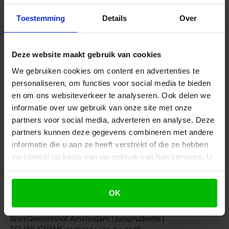
jaren blijkt geen redelijke winstverwachting.
Daarom komt de vrouw niet in aanmerking voor de
Toestemming
Details
Over
ondernemersfaciliteiten, zoals de
zelfstandigenaftrek.
Deze website maakt gebruik van cookies
Urencriterium
We gebruiken cookies om content en advertenties te
personaliseren, om functies voor social media te bieden
De vrouw stelt dat de inspecteur het
en om ons websiteverkeer te analyseren. Ook delen we
zorgvuldigheidsbeginsel schendt, onder meer door
informatie over uw gebruik van onze site met onze
haar niet te wijzen op het versoepelde
partners voor social media, adverteren en analyse. Deze
urencriterium en door de uitspraak op bezwaar te
partners kunnen deze gegevens combineren met andere
snel te doen. De inspecteur heeft echter niet
informatie die u aan ze heeft verstrekt of die ze hebben
onzorgvuldig gehandeld. Het urencriterium is niet
verzameld op basis van uw gebruik van hun services. U
relevant als er geen sprake is van een
gaat akkoord met onze cookies als u onze website blijft
onderneming. Bovendien heeft de vrouw
gebruiken.
voldoende tijd gehad om aanvullende informatie te
OK
verstrekken, maar heeft zij dit niet gedaan.
Bron:Gerechtshof Amsterdam | jurisprudentie |