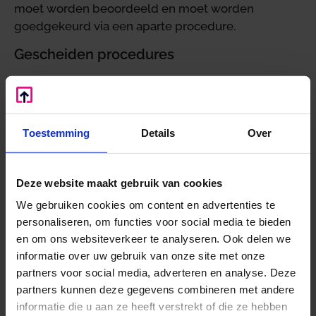
moet worden beoordeeld en moet worden
goedgekeurd via een aparte procedure.
Gescheiden procedures
De rechtbank oordeelt dat de inspecteur gelijk
heeft. Er is geen sprake van een aanslag conform
de ingediende aangifte. De belastingkorting volgt
Toestemming
Details
Over
niet uit de aangifte zelf, maar uit een aparte
beslissing die de Belastingdienst neemt. Het maakt
niet uit dat beide documenten op dezelfde dag
Deze website maakt gebruik van cookies
worden ingediend. Het blijven gescheiden
procedures. Het aangiftesysteem werkt correct
We gebruiken cookies om content en advertenties te
personaliseren, om functies voor social media te bieden
door de korting niet toe te laten, omdat deze eerst
en om ons websiteverkeer te analyseren. Ook delen we
moet worden beoordeeld. Er zijn geen bijzondere
informatie over uw gebruik van onze site met onze
omstandigheden die de wetgever over het hoofd
partners voor social media, adverteren en analyse. Deze
zag. Bovendien kan de ondernemer zelf een
partners kunnen deze gegevens combineren met andere
voorlopige aanslag aanvragen om eerder geld te
informatie die u aan ze heeft verstrekt of die ze hebben
ontvangen.